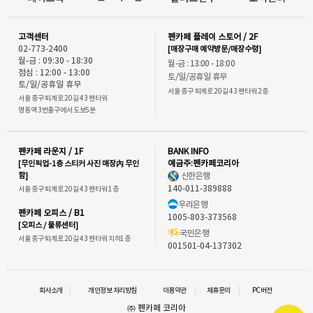
고객센터
펜카페 플레이 스토어 / 2F
02-773-2400
[매장구매 예약방문/매장수령]
월-금 : 09:30 - 18:30
월-금 : 13:00 - 18:00
점심 : 12:00 - 13:00
토/일/공휴일 휴무
토/일/공휴일 휴무
서울 중구 퇴계로 20길 43 펜타워 2층
서울 중구 퇴계로 20길 43 펜타워
명동역 3번출구에서 도보5분
펜카페 라운지 / 1F
BANK INFO
[무인픽업-1층 스티커 사진 매장內 무인
예금주:펜카페코리아
함]
신한은행
140-011-389888
서울 중구 퇴계로 20길 43 펜타워 1층
우리은행
펜카페 오피스 / B1
1005-803-373568
[오피스 / 물류센터]
국민은행
서울 중구 퇴계로 20길 43 펜타워 지하1층
001501-04-137302
회사소개
개인정보 처리방침
이용약관
제휴문의
PC버전
㈜ 펜카페 코리아