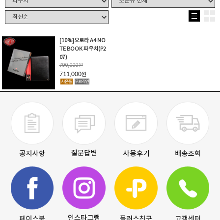
[10%]오로라 A4 NO
TE BOOK 파우치(P2
07)
790,000
원
711,000
원