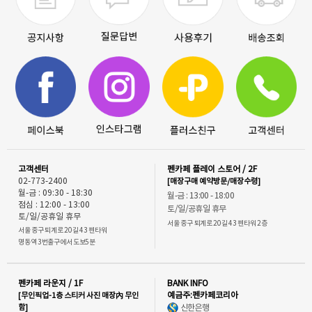
고객센터
펜카페 플레이 스토어 / 2F
02-773-2400
[매장구매 예약방문/매장수령]
월-금 : 09:30 - 18:30
월-금 : 13:00 - 18:00
점심 : 12:00 - 13:00
토/일/공휴일 휴무
토/일/공휴일 휴무
서울 중구 퇴계로 20길 43 펜타워 2층
서울 중구 퇴계로 20길 43 펜타워
명동역 3번출구에서 도보5분
펜카페 라운지 / 1F
BANK INFO
[무인픽업-1층 스티커 사진 매장內 무인
예금주:펜카페코리아
함]
신한은행