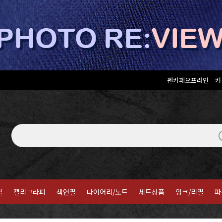
펜카페오프라인
커
필
캘리그라피
색연필
다이어리/노트
세트상품
잉크/리필
파