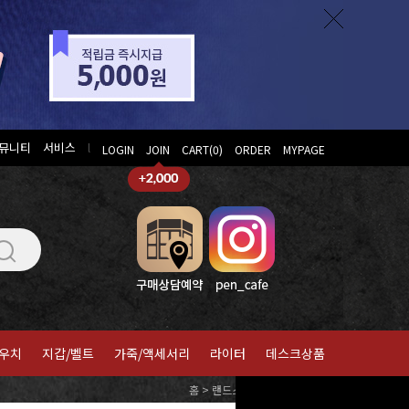
뮤니티
서비스
l
LOGIN
JOIN
CART(
0
)
ORDER
MYPAGE
우치
지갑/벨트
가죽/액세서리
라이터
데스크상품
홈
>
랜드스케이프
>
세트상품