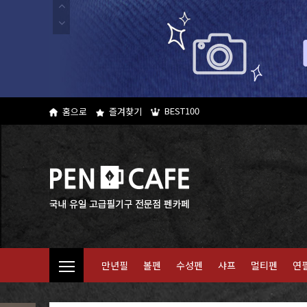
BEST100
홈으로
즐겨찾기
만년필
볼펜
수성펜
샤프
멀티펜
연