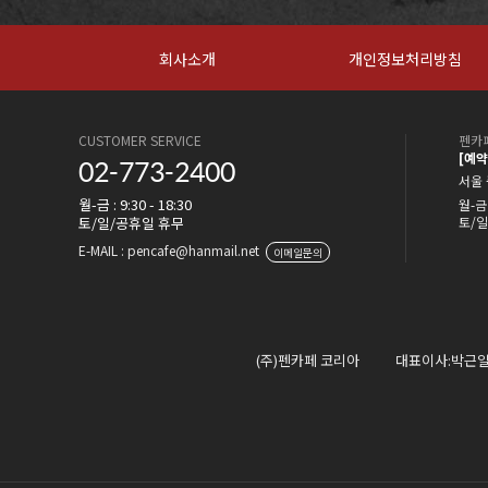
회사소개
개인정보처리방침
CUSTOMER SERVICE
펜카페
[예
02-773-2400
서울 
월-금 : 9:30 - 18:30
월-금 
토/일/공휴일 휴무
토/일
E-MAIL : pencafe@hanmail.net
이메일문의
(주)펜카페 코리아
대표이사:박근