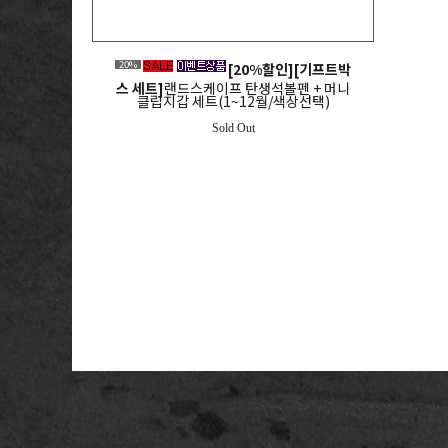
20%
[20%할인][기프트박
스 세트]
랜드스케이프 탄생석볼펜 + 머니
클립지갑 세트(1~12월/색상선택)
Sold Out