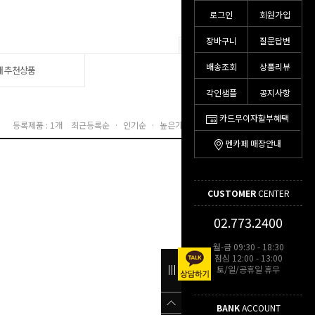
로그인
회원가입
장바구니
질문답변
배송조회
상품리뷰
매 추천상품
각인샘플
공지사항
카드무이자할부혜택
등록제품 : 1개
최근등록순 ·
인기순 ·
높은가격순 ·
낮은가격순
펜카페 매장안내
CUSTOMER
CENTER
02.773.2400
월-금 09:30 - 18:30
점심 12:00 - 13:00
토/일/공휴일 휴무
BANK
ACCOUNT