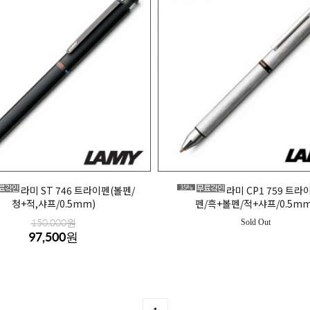
35%
라미 ST 746 트라이펜(볼펜/
라미 CP1 759 트라
청+적,샤프/0.5mm)
펜/흑+볼펜/적+샤프/0.5mm
150,000원
Sold Out
97,500원