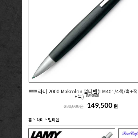
라미 2000 Makrolon 멀티펜(LM401/4색/흑+
35%
+녹)
149,500
원
230,000원
>
>
홈
라미
멀티펜