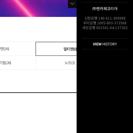
㈜펜카페코리아
신한은행 140-011-389888
우리은행 1005-803-373568
국민은행 001501-04-137302
VIEW
HISTORY
펜(36)
멀티펜(8)
리필(26)
노트(3)