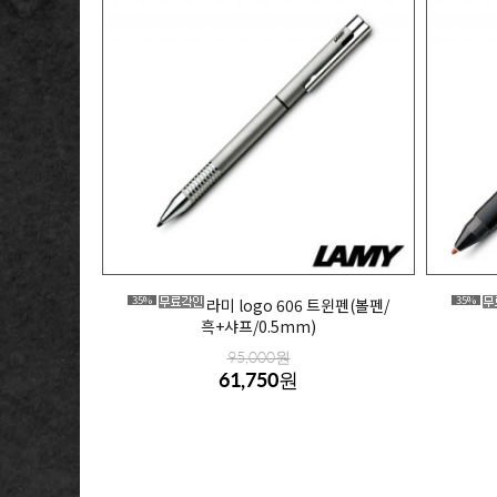
35%
35%
라미 logo 606 트윈펜(볼펜/
흑+샤프/0.5mm)
95,000원
61,750원