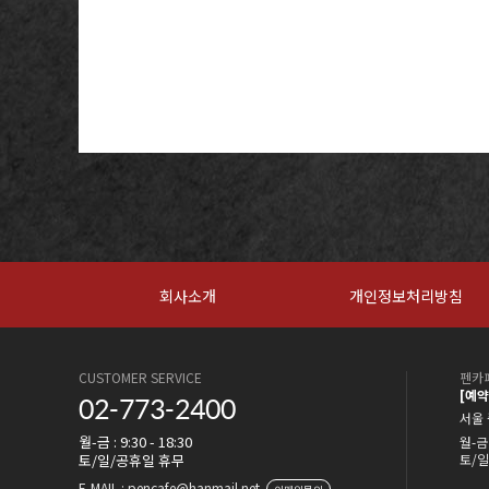
회사소개
개인정보처리방침
CUSTOMER SERVICE
펜카페
[예
02-773-2400
서울 
월-금 : 9:30 - 18:30
월-금 
토/일/공휴일 휴무
토/일
E-MAIL : pencafe@hanmail.net