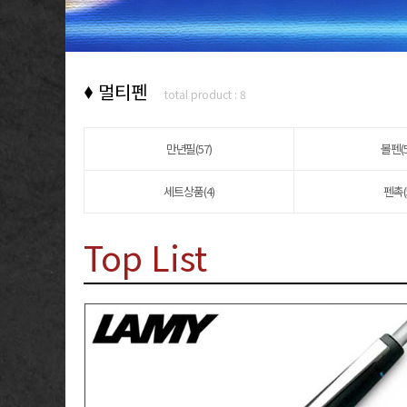
멀티펜
total product : 8
만년필(57)
볼펜(5
세트상품(4)
펜촉(
Top List