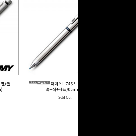
35%
이펜(볼
라미 ST 745 트라이펜(볼펜/
)
흑+적+샤프/0.5mm)
Sold Out