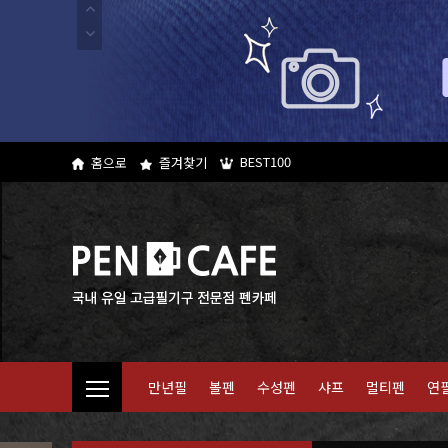
BEST100
홈으로
즐겨찾기
만년필
볼펜
수성펜
샤프
멀티펜
연