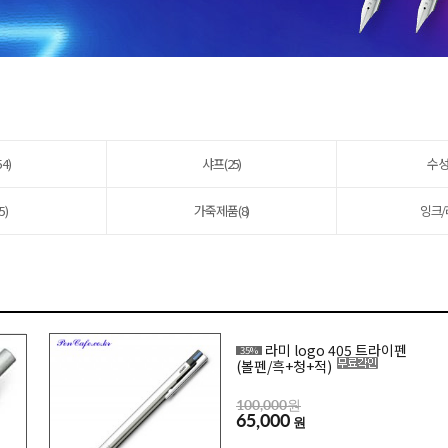
4)
샤프(25)
수성
5)
가죽제품(8)
잉크/
라미 logo 405 트라이펜
35%
(볼펜/흑+청+적)
100,000원
65,000
원