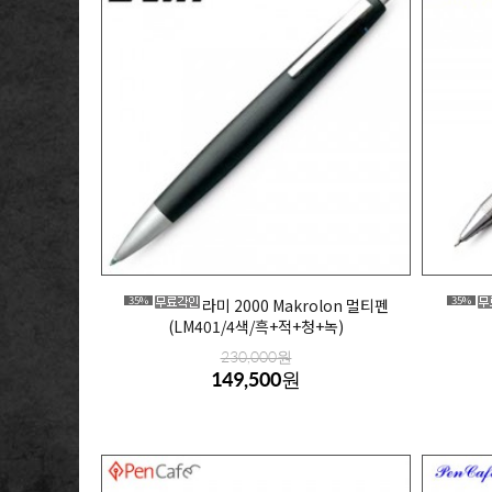
35%
35%
라미 2000 Makrolon 멀티펜
(LM401/4색/흑+적+청+녹)
230,000원
149,500원