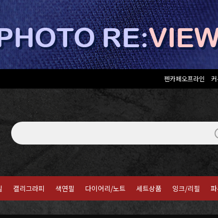
펜카페오프라인
커
필
캘리그라피
색연필
다이어리/노트
세트상품
잉크/리필
파