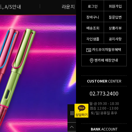
, A/S안내
라운지 스토리
로그인
회원가입
장바구니
질문답변
배송조회
상품리뷰
각인샘플
공지사항
카드무이자할부혜택
펜카페 매장안내
CUSTOMER
CENTER
02.773.2400
월-금 09:30 - 18:30
점심 12:00 - 13:00
토/일/공휴일 휴무
BANK
ACCOUNT