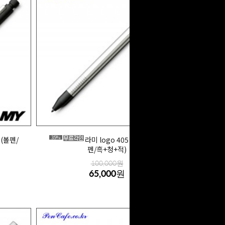
35%
펜(볼펜/
라미 logo 405 트라이펜(볼
펜/흑+청+적)
100,000원
65,000원