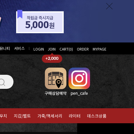
뮤니티
서비스
l
LOGIN
JOIN
CART(
0
)
ORDER
MYPAGE
우치
지갑/벨트
가죽/액세서리
라이터
데스크상품
홈
>
라미
>
멀티펜