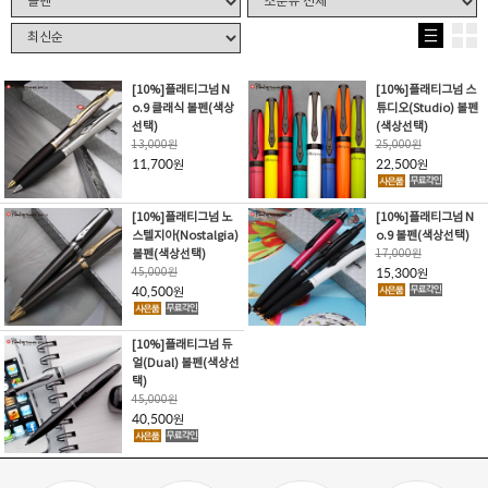
[10%]플래티그넘 N
[10%]플래티그넘 스
o.9 클래식 볼펜(색상
튜디오(Studio) 볼펜
선택)
(색상선택)
13,000
원
25,000
원
11,700
22,500
원
원
[10%]플래티그넘 노
[10%]플래티그넘 N
스텔지아(Nostalgia)
o.9 볼펜(색상선택)
볼펜(색상선택)
17,000
원
45,000
원
15,300
원
40,500
원
[10%]플래티그넘 듀
얼(Dual) 볼펜(색상선
택)
45,000
원
40,500
원