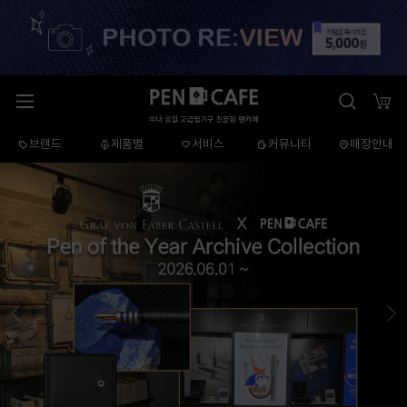
브랜드
제품별
서비스
커뮤니티
매장안내
이
다
전
음