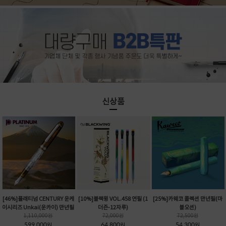
신상품
[46%]플래티넘 CENTURY 운케
[10%]블랙윙 VOL.458 연필 (1
[25%]카웨코 콜렉션 만년필(마
이시리즈 Unkai(운카이) 만년필
더즌-12자루)
블오션)
1,110,000
원
72,000
원
72,500
원
599,000
64,800
54,300
원
원
원