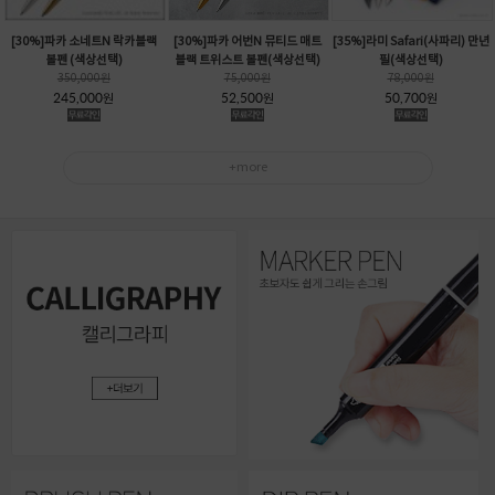
[30%]파카 소네트N 락카블랙
[30%]파카 어번N 뮤티드 매트
[35%]라미 Safari(사파리) 만년
볼펜 (색상선택)
블랙 트위스트 볼펜(색상선택)
필(색상선택)
350,000
원
75,000
원
78,000
원
245,000
52,500
50,700
원
원
원
+more