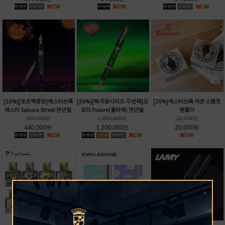
[20%][토트백증정]에스터브룩
[36%]
[북극광시리즈-두번째]
오
[20%]에스터브룩 여권 스탬프
에스티 Sakura Street 만년필
로라 Polare(폴라레) 만년필
펜홀더
550,000
원
1,880,000
원
25,000
원
440,000
1,200,000
20,000
원
원
원