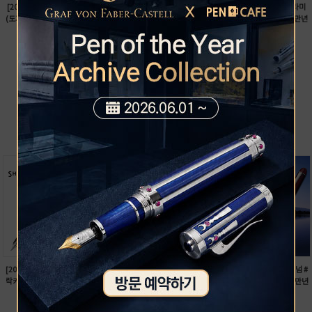
[20%]피에르가르뎅 Dogasy
몰스킨 X 무민 하드커버 라지 노
[35%][카트리지1팩증정]라미
(도거시) 강아지 펄잉크(25ml/
트(룰드)
사파리 2026 스페셜에디션 만년
색상선택)
55,000
원
필(메
25,000
원
55,000
78,000
원
원
20,000
50,700
원
원
+more
베스트
[20%]쉐퍼 레가시 컬렉션 블랙
[30%]파이롯트 프레라(FRERA)
[39%][컨버터 포함] 플래티넘 #
락카 만년필(906443/906453)
만년필(색상선택/FPR-3SR)
3776 NEW CENTURY 14K 만년
300,000
원
45,000
원
필(색상
240,000
31,500
658,000
원
원
원