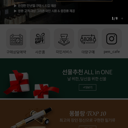
1
/ 8
더
보
기