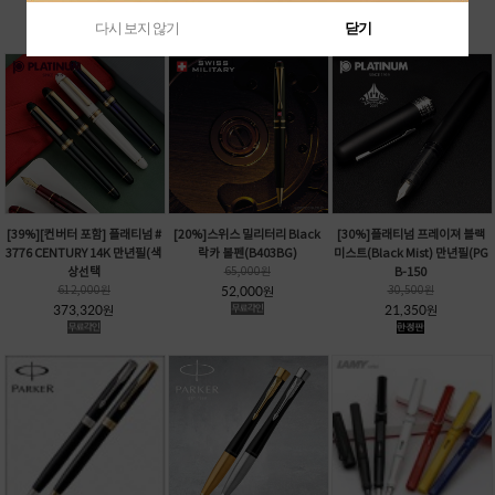
401,380
원
다시 보지 않기
닫기
[39%][컨버터 포함] 플래티넘 #
[20%]스위스 밀리터리 Black
[30%]플래티넘 프레이져 블랙
3776 CENTURY 14K 만년필(색
락카 볼펜(B403BG)
미스트(Black Mist) 만년필(PG
상선택
65,000
원
B-150
612,000
원
52,000
30,500
원
원
373,320
21,350
원
원