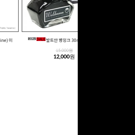
20%
ne) 미
발트만 병잉크 30ml(색상선택)
15,000원
12,000원