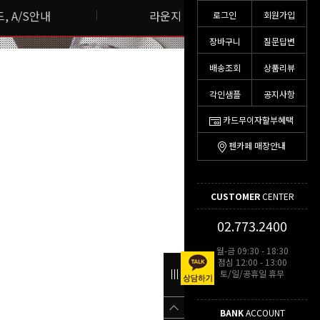
, A/S안내
라운지 스토리
로그인
회원가입
장바구니
질문답변
배송조회
상품리뷰
각인샘플
공지사항
카드무이자할부혜택
펜카페 매장안내
CUSTOMER
CENTER
02.773.2400
월-금 09:30 - 18:30
점심 12:00 - 13:00
토/일/공휴일 휴무
BANK
ACCOUNT