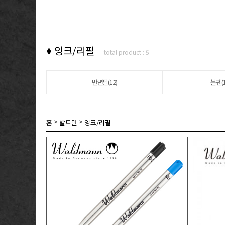
잉크/리필
total product : 5
만년필(12)
볼펜(1
>
>
홈
발트만
잉크/리필