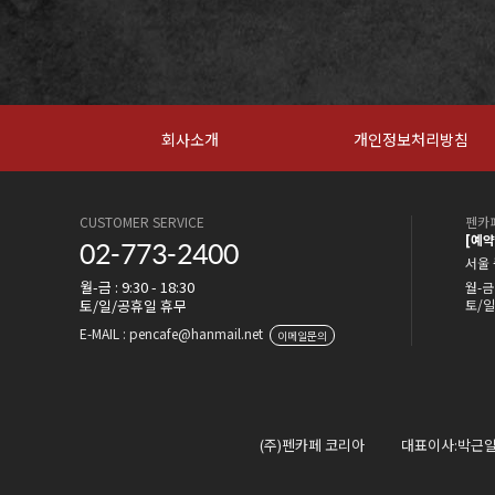
회사소개
개인정보처리방침
CUSTOMER SERVICE
펜카페
[예
02-773-2400
서울 
월-금 : 9:30 - 18:30
월-금 
토/일/공휴일 휴무
토/일
E-MAIL : pencafe@hanmail.net
이메일문의
(주)펜카페 코리아
대표이사:박근