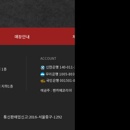
매장안내
제휴문의
ACCOUNT
신한은행 140-011-389888
 1층
우리은행 1005-803-373568
국민은행 001501-04-137302
워 지하1층
예금주 : 펜카페코리아
통신판매업신고:2016-서울중구-1292