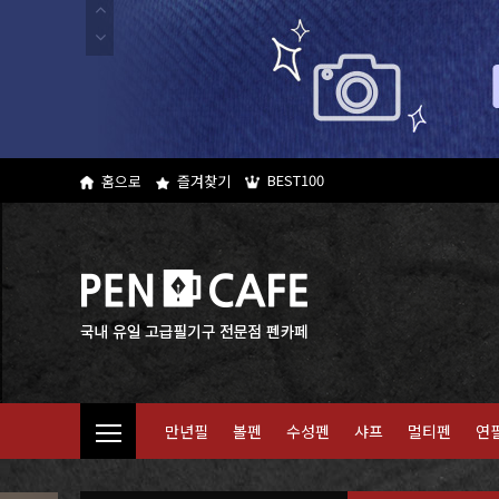
BEST100
홈으로
즐겨찾기
만년필
볼펜
수성펜
샤프
멀티펜
연