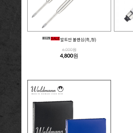
20%
발트만 볼펜심(흑,청)
6,000원
4,800원