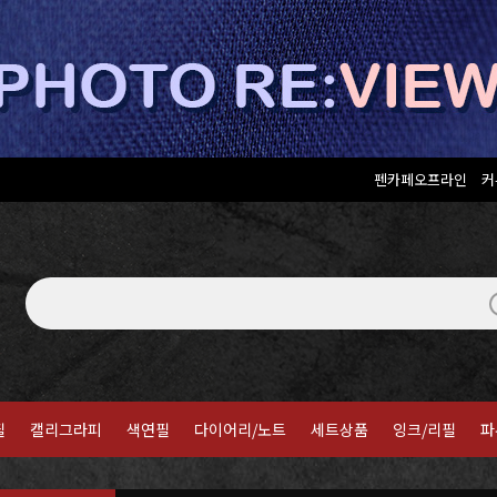
펜카페오프라인
커
필
캘리그라피
색연필
다이어리/노트
세트상품
잉크/리필
파