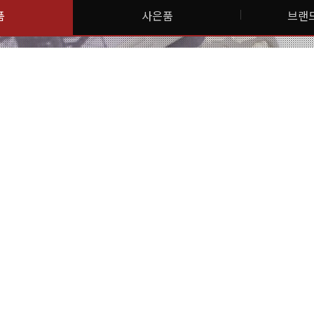
품
사은품
브랜드