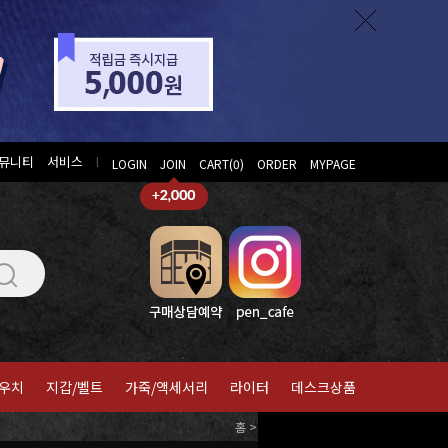
뮤니티
서비스
l
LOGIN
JOIN
CART(
0
)
ORDER
MYPAGE
우치
지갑/벨트
가죽/액세서리
라이터
데스크상품
홈
>
발트만
>
잉크/리필