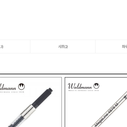
3)
샤프(2)
파우