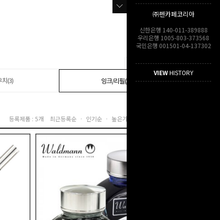
㈜펜카페코리아
신한은행 140-011-389888
우리은행 1005-803-373568
국민은행 001501-04-137302
VIEW
HISTORY
치(3)
잉크/리필(5)
등록제품 : 5개
최근등록순 ·
인기순 ·
높은가격순 ·
낮은가격순