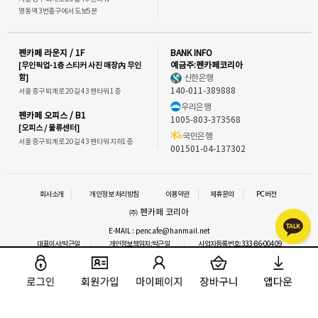
명동역 3번출구에서 도보5분
펜카페 라운지 / 1F
BANK INFO
[무인픽업-1층 스티커 사진 매장內 무인
예금주:펜카페코리아
함]
신한은행
140-011-389888
서울 중구 퇴계로 20길 43 펜타워 1층
우리은행
펜카페 오피스 / B1
1005-803-373568
[오피스 / 물류센터]
국민은행
서울 중구 퇴계로 20길 43 펜타워 지하1층
001501-04-137302
회사소개
개인정보 처리방침
이용약관
제휴문의
PC버전
㈜ 펜카페 코리아
E-MAIL : pencafe@hanmail.net
대표이사:박근일
개인정보책임자:박근일
사업자등록번호:333-86-00409
통신판매업신고 : 2016-서울중구-1292
사업자정보확인
이메일 문의
COPYRIGHT⒞ 펜카페.ALL RIGHTS RESERVED