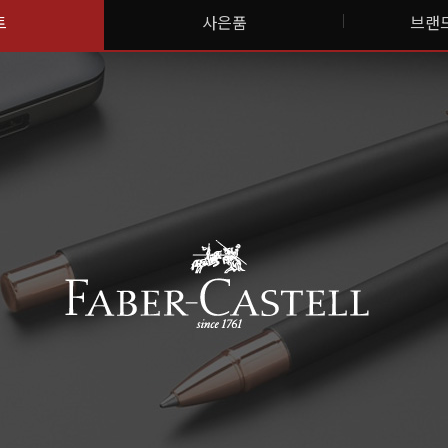
트
사은품
브랜드