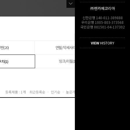
㈜펜카페코리아
신한은행 140-011-389888
우리은행 1005-803-373568
국민은행 001501-04-137302
VIEW
HISTORY
펜(20)
연필/악세사리(42)
잉크/리필(15)
치(1)
등록제품 : 1개
최근등록순 ·
인기순 ·
높은가격순 ·
낮은가격순