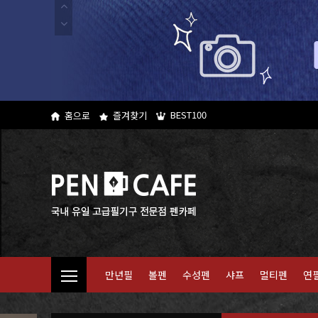
BEST100
홈으로
즐겨찾기
만년필
볼펜
수성펜
샤프
멀티펜
연