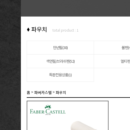
파우치
total product : 1
만년필(38)
볼펜(4
색연필/브러쉬펜(52)
멀티펜(
특판전용상품(1)
>
>
홈
파버카스텔
파우치