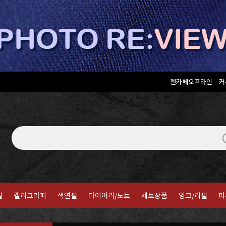
펜카페오프라인
커
필
캘리그라피
색연필
다이어리/노트
세트상품
잉크/리필
파