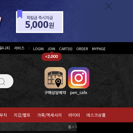
뮤니티
서비스
l
LOGIN
JOIN
CART(
0
)
ORDER
MYPAGE
우치
지갑/벨트
가죽/액세서리
라이터
데스크상품
홈
>
파버카스텔
>
파우치