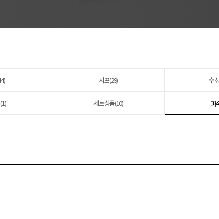
4)
샤프(29)
수성
1)
세트상품(10)
파우