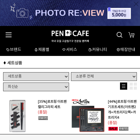
브랜드
제품별
서비스
커뮤니티
매장안내
세트상품
[35%]로트링 아트펜
[44%]로트링 아트펜
캘리그라피 세트
기프트세트(아트펜2
(품절)
개+카트리지2팩+카
트리지4
(품절)