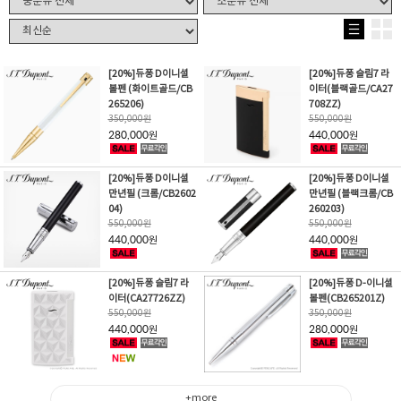
[20%]듀퐁 D이니셜
[20%]듀퐁 슬림7 라
볼펜 (화이트골드/CB
이터(블랙골드/CA27
265206)
708ZZ)
350,000
원
550,000
원
280,000
440,000
원
원
[20%]듀퐁 D이니셜
[20%]듀퐁 D이니셜
만년필 (크롬/CB2602
만년필 (블랙크롬/CB
04)
260203)
550,000
원
550,000
원
440,000
440,000
원
원
[20%]듀퐁 슬림7 라
[20%]듀퐁 D-이니셜
이터(CA27726ZZ)
볼펜(CB265201Z)
550,000
원
350,000
원
440,000
280,000
원
원
+more