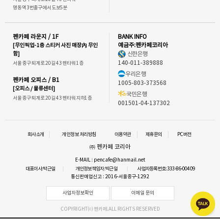
명동역 3번출구에서 도보5분
펜카페 라운지 / 1F
BANK INFO
[무인픽업-1층 스티커 사진 매장內 무인
예금주:펜카페코리아
함]
신한은행
140-011-389888
서울 중구 퇴계로 20길 43 펜타워 1층
우리은행
펜카페 오피스 / B1
1005-803-373568
[오피스 / 물류센터]
국민은행
서울 중구 퇴계로 20길 43 펜타워 지하1층
001501-04-137302
회사소개
개인정보 처리방침
이용약관
제휴문의
PC버전
㈜ 펜카페 코리아
E-MAIL : pencafe@hanmail.net
대표이사:박근일
개인정보책임자:박근일
사업자등록번호:333-86-00409
통신판매업신고 : 2016-서울중구-1292
사업자정보확인
이메일 문의
COPYRIGHT⒞ 펜카페.ALL RIGHTS RESERVED