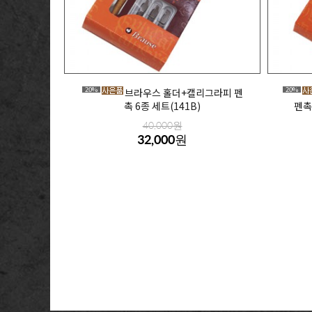
20%
20%
브라우스 홀더+캘리그라피 펜
촉 6종 세트(141B)
펜촉
40,000원
32,000원