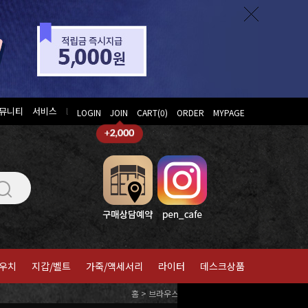
뮤니티
서비스
l
LOGIN
JOIN
CART(
0
)
ORDER
MYPAGE
우치
지갑/벨트
가죽/액세서리
라이터
데스크상품
홈
>
브라우스
>
캘리그라피/딥펜