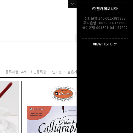
㈜펜카페코리아
신한은행 140-011-389888
우리은행 1005-803-373568
국민은행 001501-04-137302
VIEW
HISTORY
등록제품 : 4개
최근등록순 ·
인기순 ·
높은가격순 ·
낮은가격순