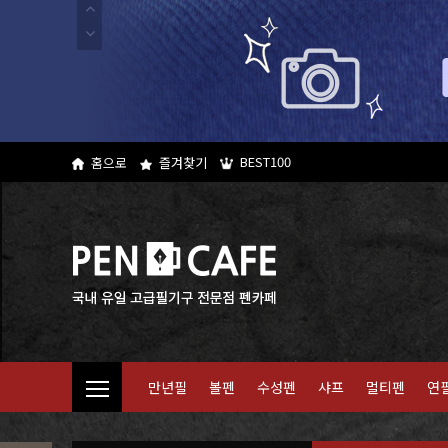
BEST100
홈으로
즐겨찾기
만년필
볼펜
수성펜
샤프
멀티펜
연