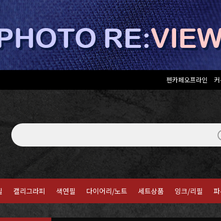
펜카페오프라인
커
필
캘리그라피
색연필
다이어리/노트
세트상품
잉크/리필
파