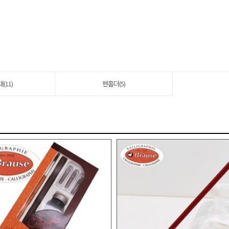
(11)
펜홀더(5)