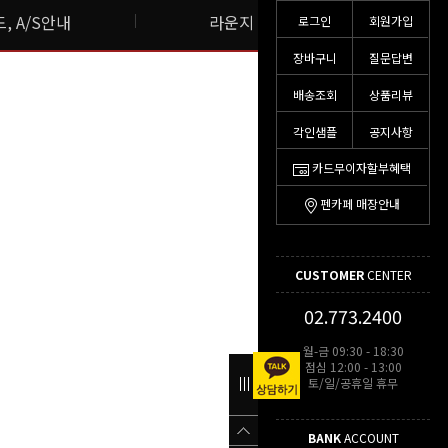
, A/S안내
라운지 스토리
로그인
회원가입
장바구니
질문답변
배송조회
상품리뷰
각인샘플
공지사항
카드무이자할부혜택
펜카페 매장안내
CUSTOMER
CENTER
02.773.2400
월-금 09:30 - 18:30
점심 12:00 - 13:00
토/일/공휴일 휴무
BANK
ACCOUNT