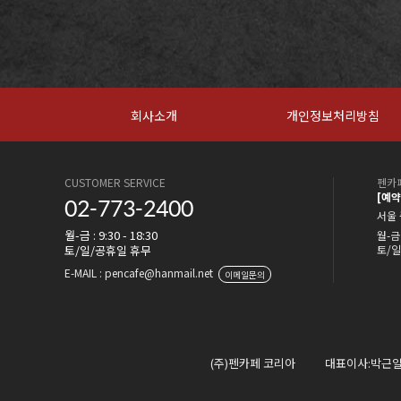
회사소개
개인정보처리방침
CUSTOMER SERVICE
펜카페
[예
02-773-2400
서울 
월-금 : 9:30 - 18:30
월-금 
토/일/공휴일 휴무
토/일
E-MAIL : pencafe@hanmail.net
이메일문의
(주)펜카페 코리아
대표이사:박근