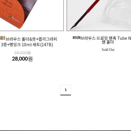
브라우스 드로잉 펜촉 Tube N
20%
브라우스 홀더&붓+캘리그라피
펜 홀더
 3종+병잉크 10ml 세트(147B)
Sold Out
35,000원
28,000원
1