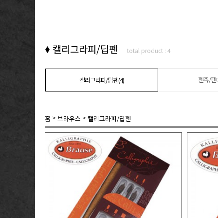
캘리그라피/딥펜
total product : 4
펜촉/펜대
캘리그라피/딥펜(4)
>
>
홈
브라우스
캘리그라피/딥펜