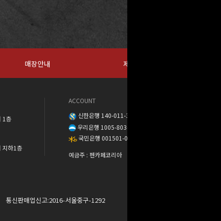
매장안내
제휴문의
ACCOUNT
신한은행 140-011-389888
 1층
우리은행 1005-803-373568
국민은행 001501-04-137302
워 지하1층
예금주 : 펜카페코리아
통신판매업신고:2016-서울중구-1292