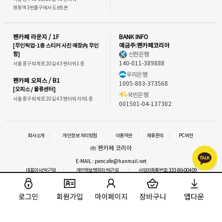
명동역 3번출구에서 도보5분
펜카페 라운지 / 1F
BANK INFO
[무인픽업-1층 스티커 사진 매장內 무인
예금주:펜카페코리아
함]
신한은행
140-011-389888
서울 중구 퇴계로 20길 43 펜타워 1층
우리은행
펜카페 오피스 / B1
1005-803-373568
[오피스 / 물류센터]
국민은행
서울 중구 퇴계로 20길 43 펜타워 지하1층
001501-04-137302
회사소개
개인정보 처리방침
이용약관
제휴문의
PC버전
㈜ 펜카페 코리아
E-MAIL : pencafe@hanmail.net
대표이사:박근일
개인정보책임자:박근일
사업자등록번호:333-86-00409
통신판매업신고 : 2016-서울중구-1292
사업자정보확인
이메일 문의
COPYRIGHT⒞ 펜카페.ALL RIGHTS RESERVED