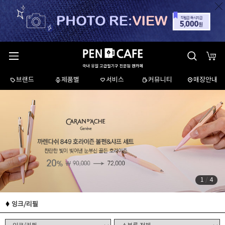
브랜드
제품별
서비스
커뮤니티
매장안내
1
/
4
잉크/리필