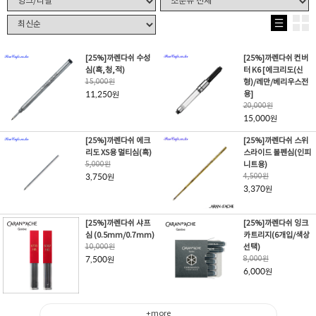
[25%]까렌다쉬 수성
[25%]까렌다쉬 컨버
심(흑,청,적)
터 K6 [에크리도(신
15,000
원
형)/레만/베리우스전
11,250
용]
원
20,000
원
15,000
원
[25%]까렌다쉬 에크
[25%]까렌다쉬 스위
리도 XS용 멀티심(흑)
스라이드 볼펜심(인피
5,000
원
니트용)
3,750
4,500
원
원
3,370
원
[25%]까렌다쉬 샤프
[25%]까렌다쉬 잉크
심 (0.5mm/0.7mm)
카트리지(6개입/색상
10,000
원
선택)
7,500
8,000
원
원
6,000
원
+more