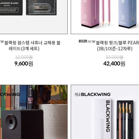
20%
블랙윙 원스텝 샤프너 교체용 블
블랙윙 핑크/블루 PEAR
레이드(3개 세트)
(3B/1더즌-12자루)
12,000원
53,000원
9,600원
42,400원