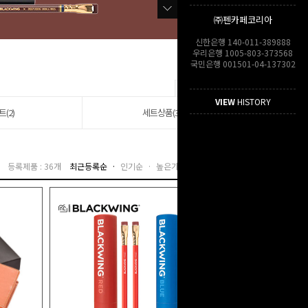
㈜펜카페코리아
신한은행 140-011-389888
우리은행 1005-803-373568
국민은행 001501-04-137302
VIEW
HISTORY
트(2)
세트상품(3)
등록제품 : 36개
최근등록순 ·
인기순 ·
높은가격순 ·
낮은가격순