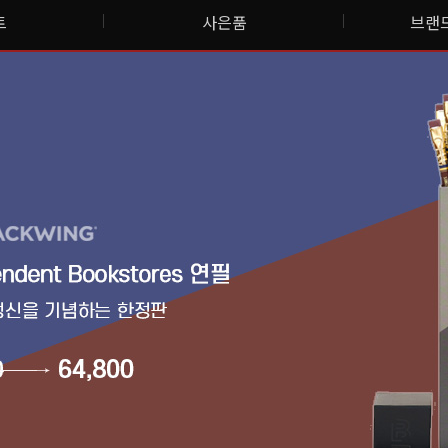
트
사은품
브랜드