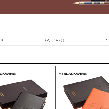
4)
홀더/연필깍이(9)
노