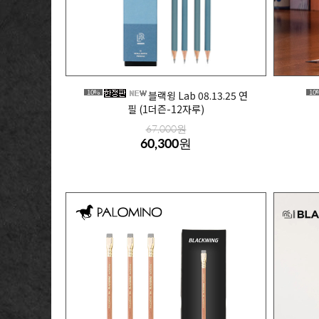
10%
10
블랙윙 Lab 08.13.25 연
필 (1더즌-12자루)
67,000원
60,300원