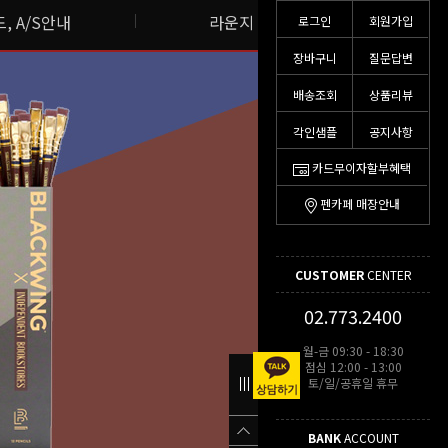
, A/S안내
라운지 스토리
로그인
회원가입
장바구니
질문답변
배송조회
상품리뷰
각인샘플
공지사항
카드무이자할부혜택
펜카페 매장안내
CUSTOMER
CENTER
02.773.2400
월-금 09:30 - 18:30
점심 12:00 - 13:00
토/일/공휴일 휴무
BANK
ACCOUNT