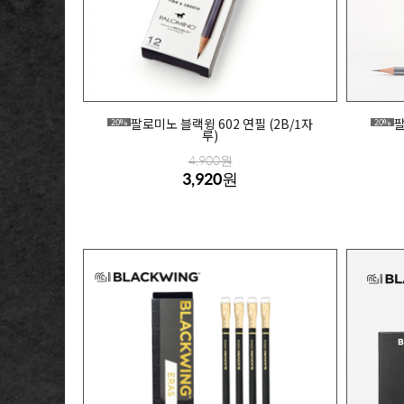
팔로미노 블랙윙 602 연필 (2B/1자
팔
20%
20%
루)
4,900원
3,920원