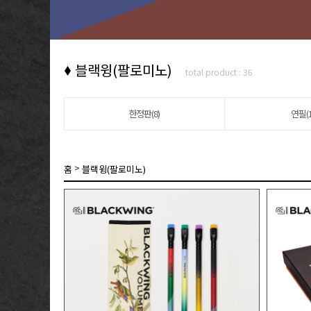
블랙윙(팔로미노)
total product : 36
한정판(8)
연필(1
>
홈
블랙윙(팔로미노)