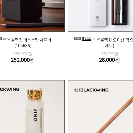
%
20%
블랙윙 데스크탑 샤프너
블랙윙 오디션 팩 
(105686)
세트)
280,000원
35,000원
252,000원
28,000원