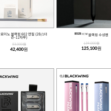
로미노 블랙윙 602 연필 (2B/1더
10%
블랙윙 수성펜
즌-12자루)
139,000원
53,000원
125,100원
42,400원