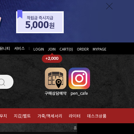
뮤니티
서비스
l
LOGIN
JOIN
CART(
0
)
ORDER
MYPAGE
우치
지갑/벨트
가죽/액세서리
라이터
데스크상품
홈
>
블랙윙(팔로미노)