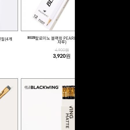
팔로미노 블랙윙 PEARL 연필 (3B/1
20%
연필(4개
자루)
4,900원
3,920원