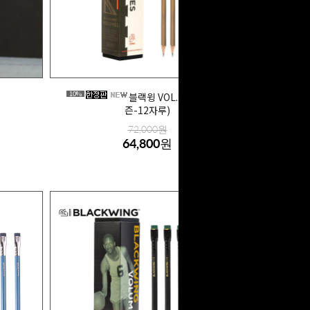
10%
블랙윙 VOL.21 연필 (1더
즌-12자루)
72,000원
64,800원