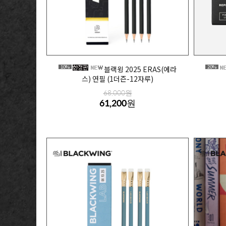
10%
20%
블랙윙 2025 ERAS(에라
스) 연필 (1더즌-12자루)
68,000원
61,200원