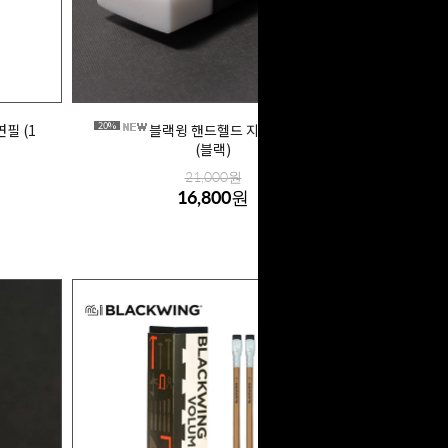
20%
연필 (1
블랙윙 핸드헬드 지우개+케이스
(블랙)
21,000원
16,800원