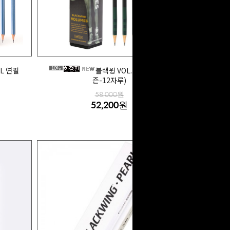
10%
L 연필
블랙윙 VOL.11 연필 (1더
즌-12자루)
58,000원
52,200원