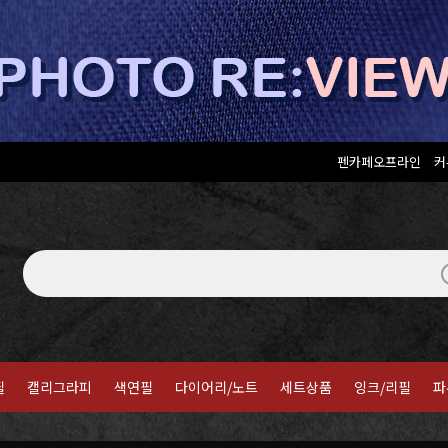
펜카페오프라인
커
필
캘리그라피
색연필
다이어리/노트
세트상품
잉크/리필
파