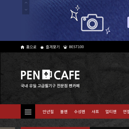
BEST100
홈으로
즐겨찾기
만년필
볼펜
수성펜
샤프
멀티펜
연