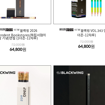
10%
10%
블랙윙 2026
블랙윙 VOL.343 
pendent Bookstores(독립서점의
더즌-12자루)
날 기념)연필 (1더즌-12자루)
72,000원
72,000원
64,800원
64,800원