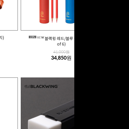
지)
15%
블랙윙 레드/블루 색연필 (Set
of 6)
41,000원
34,850원