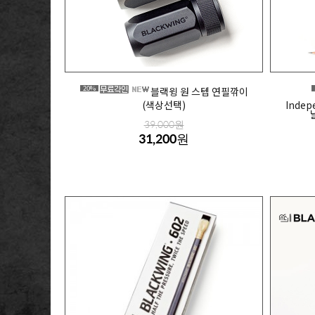
20%
블랙윙 원 스텝 연필깎이
(색상선택)
Inde
39,000원
31,200원