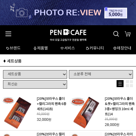
브랜드
제품별
서비스
커뮤니티
매장안내
세트상품
[20%]브라우스 홀더
[20%]브라우스 홀더
+캘리그라피 펜촉 6종
&붓+캘리그라피 펜촉
세트(141B)
3종+병잉크 10ml 세
40,000
원
트(14
32,000
35,000
원
원
28,000
원
[20%]브라우스 캘리
[20%]브라우스 라이