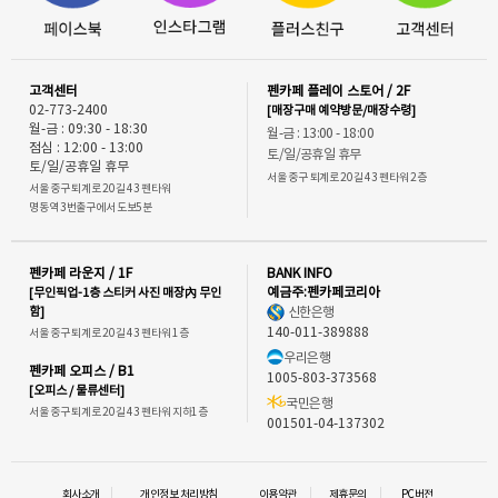
고객센터
펜카페 플레이 스토어 / 2F
02-773-2400
[매장구매 예약방문/매장수령]
월-금 : 09:30 - 18:30
월-금 : 13:00 - 18:00
점심 : 12:00 - 13:00
토/일/공휴일 휴무
토/일/공휴일 휴무
서울 중구 퇴계로 20길 43 펜타워 2층
서울 중구 퇴계로 20길 43 펜타워
명동역 3번출구에서 도보5분
펜카페 라운지 / 1F
BANK INFO
[무인픽업-1층 스티커 사진 매장內 무인
예금주:펜카페코리아
함]
신한은행
140-011-389888
서울 중구 퇴계로 20길 43 펜타워 1층
우리은행
펜카페 오피스 / B1
1005-803-373568
[오피스 / 물류센터]
국민은행
서울 중구 퇴계로 20길 43 펜타워 지하1층
001501-04-137302
회사소개
개인정보 처리방침
이용약관
제휴문의
PC버전