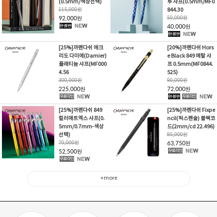
(0.5mm/색상선택)
루 샤프(0.5mm/MF0
115,000
원
844.30
92,000
50,000
원
원
40,000
원
[25%]까렌다쉬 에크
[20%]까렌다쉬 Hors
리도 다미에(Damier)
e Black 849 메탈 샤
플래티늄 샤프(MF000
프 0.5mm(MF0844.
4.56
525)
300,000
원
90,000
원
225,000
72,000
원
원
[25%]까렌다쉬 849
[25%]까렌다쉬 Fixpe
컬러매트엑스 샤프(0.
ncil(픽스펜슬) 블랙코
5mm/0.7mm-색상
드(2mm/cd 22.496)
선택)
85,000
원
70,000
원
63,750
원
52,500
원
+more