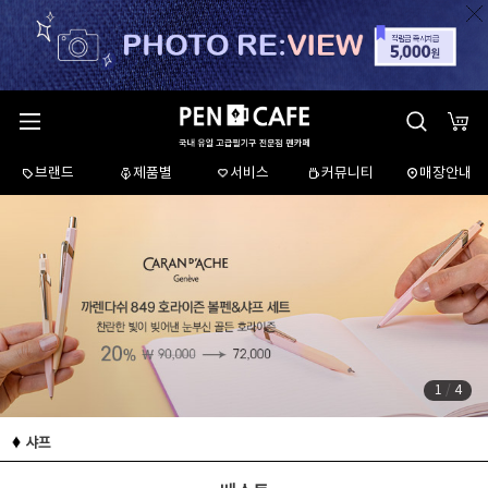
브랜드
제품별
서비스
커뮤니티
매장안내
1
/
4
샤프