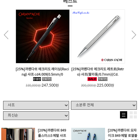
베스트
[25%]까렌다쉬 에크리도 레이싱(Raci
[25%]까렌다쉬 에크리도 레트로(Retr
ng) 샤프 cd4.009(0.5mm/0
o) 샤프(팔라듐/0.7mm)(Cd.
247,500
225,000
원
원
330,000
원
300,000
원
[20%]까렌다쉬 849
[20%]까렌다쉬 모자
폴스미스5 메탈 샤프
이크 849 메탈 로열블