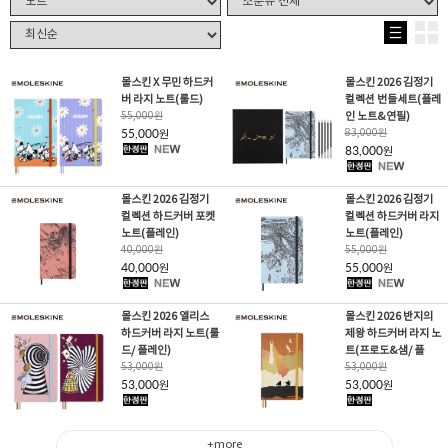
몰스킨 X 무민 하드커
몰스킨 2026 김정기
버 라지 노트(룰드)
컬렉션 번들세트(플레
55,000
원
인 노트&연필)
55,000
83,000
원
원
83,000
원
몰스킨 2026 김정기
몰스킨 2026 김정기
컬렉션 하드커버 포켓
컬렉션 하드커버 라지
노트(플레인)
노트(플레인)
40,000
원
55,000
원
40,000
55,000
원
원
몰스킨 2026 앨리스
몰스킨 2026 반지의
하드커버 라지 노트(룰
제왕 하드커버 라지 노
드/ 플레인)
트(프로도&샘/ 플
53,000
원
53,000
원
53,000
53,000
원
원
+more