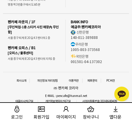
명동역 3번출구에서 도보5분
펜카페 라운지 / 1F
BANK INFO
[무인픽업-1층 스티커 사진 매장內 무인
예금주:펜카페코리아
함]
신한은행
140-011-389888
서울 중구 퇴계로 20길 43 펜타워 1층
우리은행
펜카페 오피스 / B1
1005-803-373568
[오피스 / 물류센터]
국민은행
서울 중구 퇴계로 20길 43 펜타워 지하1층
001501-04-137302
회사소개
개인정보 처리방침
이용약관
제휴문의
PC버전
㈜ 펜카페 코리아
E-MAIL : pencafe@hanmail.net
대표이사:박근일
개인정보책임자:박근일
사업자등록번호:333-86-00409
통신판매업신고 : 2016-서울중구-1292
사업자정보확인
이메일 문의
COPYRIGHT⒞ 펜카페.ALL RIGHTS RESERVED