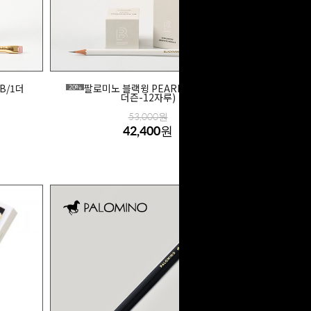
B/1더
팔로미노 블랙윙 PEARL 연필 (3B/1
20%
더즌-12자루)
53,000원
42,400원