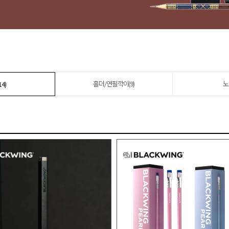
홀더/연필깍이(9)
노
4)