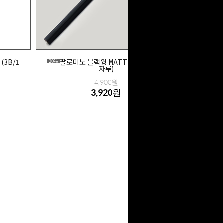
(3B/1
팔로미노 블랙윙 MATTE 연필 (4B/1
20%
자루)
4,900원
3,920원