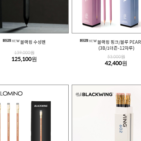
10%
20%
블랙윙 수성펜
블랙윙 핑크/블루 PEAR
(3B/1더즌-12자루)
139,000원
53,000원
125,100원
42,400원