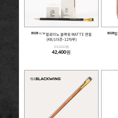
팔
20%
20%
팔로미노 블랙윙 MATTE 연필
(4B/1더즌-12자루)
53,000원
42,400원