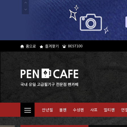
BEST100
홈으로
즐겨찾기
만년필
볼펜
수성펜
샤프
멀티펜
연