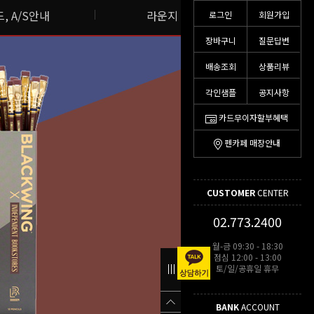
, A/S안내
라운지 스토리
로그인
회원가입
장바구니
질문답변
배송조회
상품리뷰
각인샘플
공지사항
카드무이자할부혜택
펜카페 매장안내
CUSTOMER
CENTER
02.773.2400
월-금 09:30 - 18:30
점심 12:00 - 13:00
토/일/공휴일 휴무
BANK
ACCOUNT