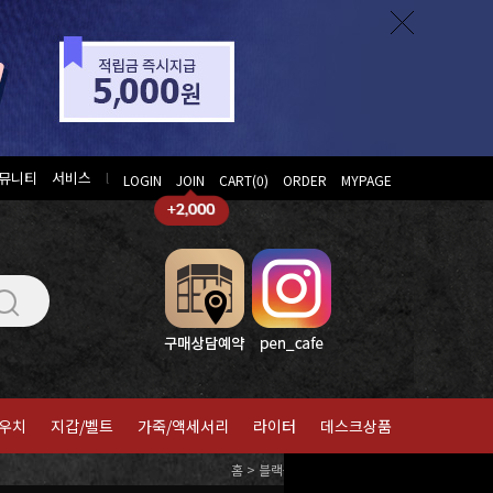
뮤니티
서비스
l
LOGIN
JOIN
CART(
0
)
ORDER
MYPAGE
우치
지갑/벨트
가죽/액세서리
라이터
데스크상품
홈
>
블랙윙(팔로미노)
>
연필