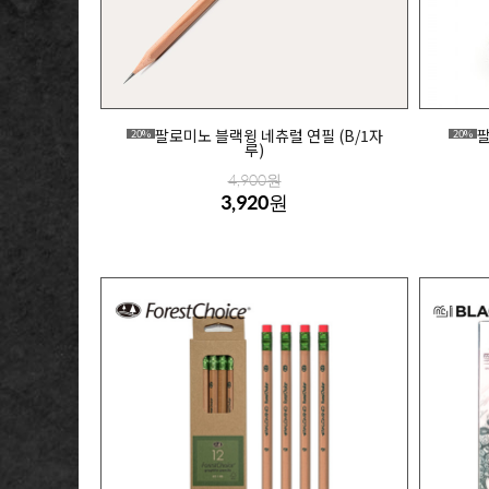
팔로미노 블랙윙 네츄럴 연필 (B/1자
팔
20%
20%
루)
4,900원
3,920원