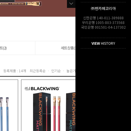
㈜펜카페코리아
신한은행 140-011-389888
우리은행 1005-803-373568
국민은행 001501-04-137302
VIEW
HISTORY
트(2)
세트상품(3)
등록제품 : 14개
최근등록순 ·
인기순 ·
높은가격순 ·
낮은가격순