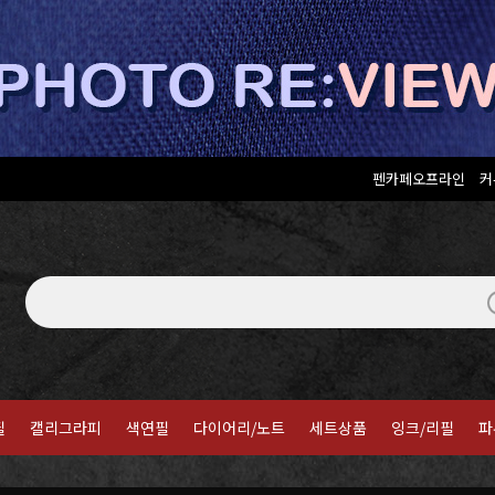
펜카페오프라인
커
필
캘리그라피
색연필
다이어리/노트
세트상품
잉크/리필
파