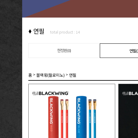
연필
total product : 14
한정판(8)
연필(1
>
>
홈
블랙윙(팔로미노)
연필