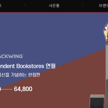
트
사은품
브랜드