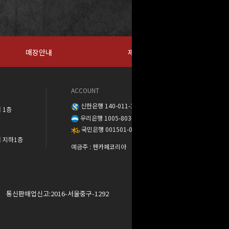
매장안내
제휴문의
ACCOUNT
신한은행 140-011-389888
 1층
우리은행 1005-803-373568
국민은행 001501-04-137302
워 지하1층
예금주 : 펜카페코리아
통신판매업신고:2016-서울중구-1292