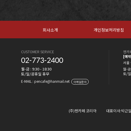
회사소개
개인정보처리방침
CUSTOMER SERVICE
펜카페
[예
02-773-2400
서울 
월-금 : 9:30 - 18:30
월-금 
토/일/공휴일 휴무
토/일
E-MAIL : pencafe@hanmail.net
이메일문의
(주)펜카페 코리아
대표이사:박근