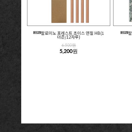
팔로미노 포레스트 초이스 연필 HB(1
팔
20%
20%
더즌/12자루)
6,500원
5,200원