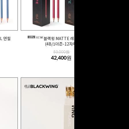
20%
L 연필
블랙윙 MATTE 레드/그린 연필
(4B/1더즌-12자루)
53,000원
42,400원