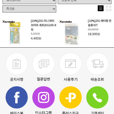
[20%]ZIG 미니 워터
[10%]ZIG 레터링 연
브러쉬 세트(KG205-8
습용 KIT
0)
20,000
원
5,500
원
18,000
원
4,400
원