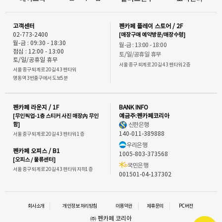
고객센터
펜카페 플레이 스토어 / 2F
02-773-2400
[매장구매 예약방문/매장수령]
월-금 : 09:30 - 18:30
월-금 : 13:00 - 18:00
점심 : 12:00 - 13:00
토/일/공휴일 휴무
토/일/공휴일 휴무
서울 중구 퇴계로 20길 43 펜타워 2층
서울 중구 퇴계로 20길 43 펜타워
명동역 3번출구에서 도보5분
펜카페 라운지 / 1F
BANK INFO
[무인픽업-1층 스티커 사진 매장內 무인
예금주:펜카페코리아
함]
신한은행
140-011-389888
서울 중구 퇴계로 20길 43 펜타워 1층
우리은행
펜카페 오피스 / B1
1005-803-373568
[오피스 / 물류센터]
국민은행
서울 중구 퇴계로 20길 43 펜타워 지하1층
001501-04-137302
회사소개
개인정보 처리방침
이용약관
제휴문의
PC버전
㈜ 펜카페 코리아