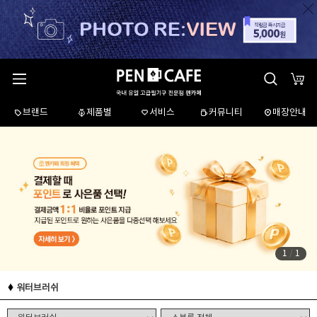
브랜드
제품별
서비스
커뮤니티
매장안내
1
/
1
워터브러쉬