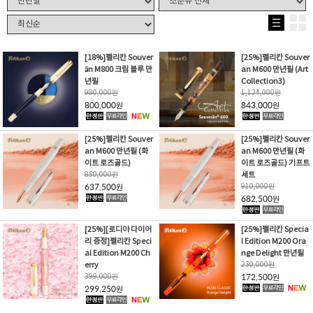
[18%]펠리칸 Souver
[25%]펠리칸 Souver
än M800 크림 블루 만
an M600 만년필 (Art
년필
Collection3)
980,000
원
1,124,000
원
800,000
843,000
원
원
[25%]펠리칸 Souver
[25%]펠리칸 Souver
an M600 만년필 (화
an M600 만년필 (화
이트 로즈골드)
이트 로즈골드) 기프트
850,000
원
세트
637,500
910,000
원
원
682,500
원
[25%][로디아 다이어
[25%]펠리칸 Specia
리 증정]펠리칸 Speci
l Edition M200 Ora
al Edition M200 Ch
nge Delight 만년필
erry
230,000
원
399,000
원
172,500
원
299,250
원