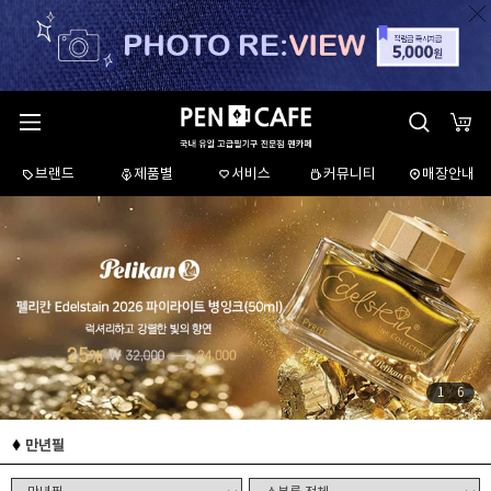
브랜드
제품별
서비스
커뮤니티
매장안내
1
/
6
만년필