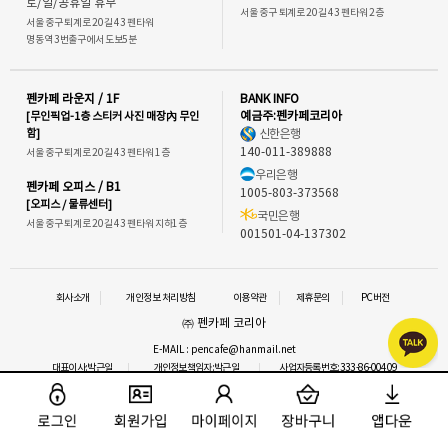
토/일/공휴일 휴무
서울 중구 퇴계로 20길 43 펜타워 2층
서울 중구 퇴계로 20길 43 펜타워
명동역 3번출구에서 도보5분
펜카페 라운지 / 1F
BANK INFO
[무인픽업-1층 스티커 사진 매장內 무인
예금주:펜카페코리아
함]
신한은행
140-011-389888
서울 중구 퇴계로 20길 43 펜타워 1층
우리은행
펜카페 오피스 / B1
1005-803-373568
[오피스 / 물류센터]
국민은행
서울 중구 퇴계로 20길 43 펜타워 지하1층
001501-04-137302
회사소개
개인정보 처리방침
이용약관
제휴문의
PC버전
㈜ 펜카페 코리아
E-MAIL : pencafe@hanmail.net
대표이사:박근일
개인정보책임자:박근일
사업자등록번호:333-86-00409
통신판매업신고 : 2016-서울중구-1292
사업자정보확인
이메일 문의