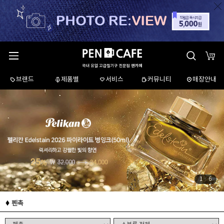
브랜드
제품별
서비스
커뮤니티
매장안내
1
/
6
펜촉