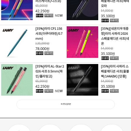
러스케이트/디스코)
페셜에디션 샤프(메테
65,000
원
오라
42,250
54,000
원
원
35,100
원
[35%]라미 CP1 156
[35%][네온지우개증
샤프(아쿠아마린/0.7
정]라미 사파리 2026
mm)
스페셜에디션 샤프(네
120,000
원
온
78,000
54,000
원
원
35,100
원
[35%]라미 AL-Star 2
[35%]라미 사파리 스
026 샤프 0.5mm(파
페셜에디션 샤프(올블
인/플라밍고)
랙/144ABK) [단종]
65,000
원
54,000
원
42,250
35,100
원
원
+more