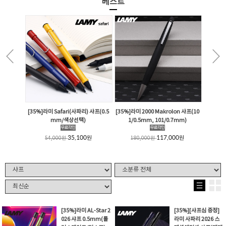
베스트
[35%]라미 Safari(사파리) 샤프(0.5
[35%]라미 2000 Makrolon 샤프(10
mm/색상선택)
1/0.5mm, 101/0.7mm)
35,100
117,000
원
원
54,000
원
180,000
원
[35%]라미 AL-Star 2
[35%][샤프심 증정]
026 샤프 0.5mm(롤
라미 사파리 2026 스