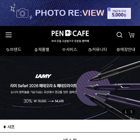
브랜드
제품별
서비스
커뮤니티
매장안내
1
/
5
샤프