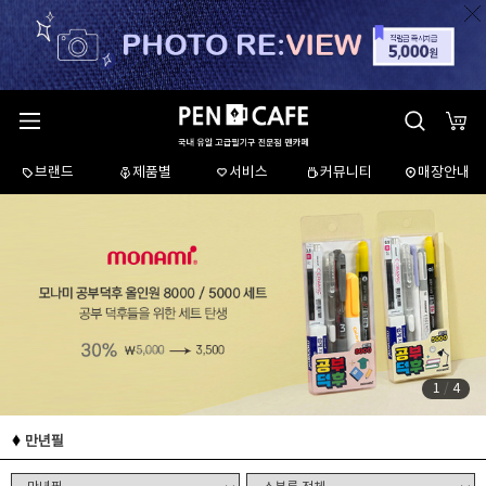
브랜드
제품별
서비스
커뮤니티
매장안내
1
/
4
만년필