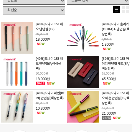
[40%]모나미 153 네
[40%]모나미 올리카
오 만년필 (EF)
(OLIKA) F 만년필(색
30,000
원
상선택)
18,000
3,000
원
원
1,800
원
[40%]모나미 153 네
[30%]모나미 153 아
오 만년필(F/색상선
이디 만년필 세트(EF/
택)
색상선택)
30,000
원
65,000
원
18,000
45,500
원
원
[40%]
모나미 라인(RE
[40%]모나미 153 네
IN) 만년필(색상선택)
오 네온 만년필(EF/색
18,000
원
상선택)
10,800
35,000
원
원
21,000
원