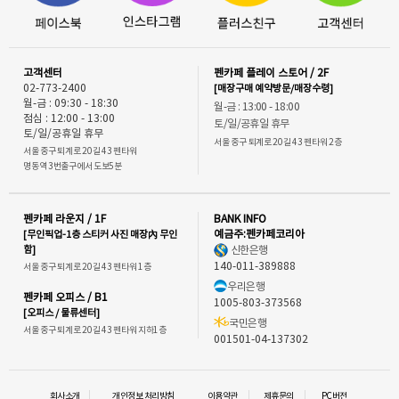
고객센터
펜카페 플레이 스토어 / 2F
02-773-2400
[매장구매 예약방문/매장수령]
월-금 : 09:30 - 18:30
월-금 : 13:00 - 18:00
점심 : 12:00 - 13:00
토/일/공휴일 휴무
토/일/공휴일 휴무
서울 중구 퇴계로 20길 43 펜타워 2층
서울 중구 퇴계로 20길 43 펜타워
명동역 3번출구에서 도보5분
펜카페 라운지 / 1F
BANK INFO
[무인픽업-1층 스티커 사진 매장內 무인
예금주:펜카페코리아
함]
신한은행
140-011-389888
서울 중구 퇴계로 20길 43 펜타워 1층
우리은행
펜카페 오피스 / B1
1005-803-373568
[오피스 / 물류센터]
국민은행
서울 중구 퇴계로 20길 43 펜타워 지하1층
001501-04-137302
회사소개
개인정보 처리방침
이용약관
제휴문의
PC버전