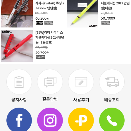
사파리(Safari) 튜닝 s
페셜에디션 2013 만년
eason2 만년필(
필(네온)
86,000
원
78,000
원
60,200
50,700
원
원
[35%]라미 사파리 스
페셜에디션 2014 만년
필(네온코랄)
78,000
원
50,700
원