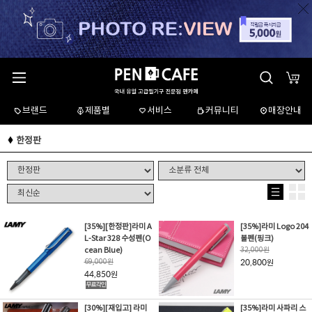
브랜드
제품별
서비스
커뮤니티
매장안내
한정판
[35%]
[한정판]
라미 A
[35%]라미 Logo 204
L-Star 328 수성펜(O
볼펜(핑크)
cean Blue)
32,000
원
69,000
원
20,800
원
44,850
원
[30%]
[재입고]
라미
[35%]라미 사파리 스