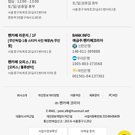
점심 : 12:00 - 13:00
토/일/공휴일 휴무
토/일/공휴일 휴무
서울 중구 퇴계로 20길 43 펜타워 2층
서울 중구 퇴계로 20길 43 펜타워
명동역 3번출구에서 도보5분
펜카페 라운지 / 1F
BANK INFO
[무인픽업-1층 스티커 사진 매장內 무인
예금주:펜카페코리아
함]
신한은행
140-011-389888
서울 중구 퇴계로 20길 43 펜타워 1층
우리은행
펜카페 오피스 / B1
1005-803-373568
[오피스 / 물류센터]
국민은행
서울 중구 퇴계로 20길 43 펜타워 지하1층
001501-04-137302
회사소개
개인정보 처리방침
이용약관
제휴문의
PC버전
㈜ 펜카페 코리아
E-MAIL : pencafe@hanmail.net
대표이사:박근일
개인정보책임자:박근일
사업자등록번호:333-86-00409
통신판매업신고 : 2016-서울중구-1292
사업자정보확인
이메일 문의