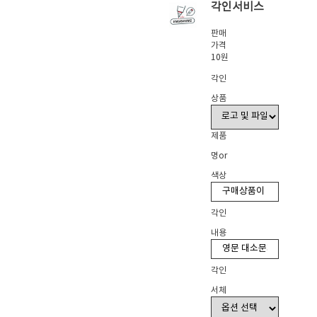
각인서비스
판매
가격
10원
각인
상품
제품
명or
색상
각인
내용
각인
서체