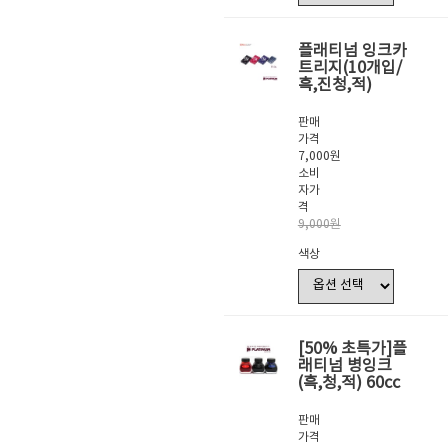
플래티넘 잉크카
트리지(10개입/
흑,진청,적)
판매
가격
7,000원
소비
자가
격
9,000원
색상
[50% 초특가]
플
래티넘 병잉크
(흑,청,적) 60cc
판매
가격