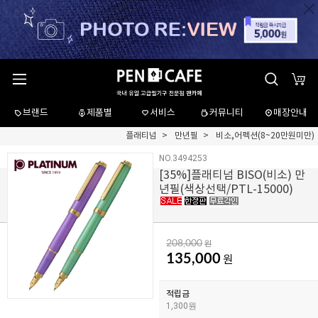
브랜드
제품별
서비스
커뮤니티
매장안내
플래티넘
만년필
비소,어펙션(8~20만원미만)
NO.3494253
[
35
%]플래티넘 BISO(비소) 만
년필(색상선택/PTL-15000)
208,000
원
135,000
원
적립금
1,300원