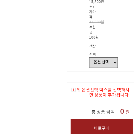
15,500원
소비
자가
격
31,000원
적립
금
100원
색상
선택
위 옵션선택 박스를 선택하시
면 상품이 추가됩니다.
0
총 상품 금액
원
바로구매