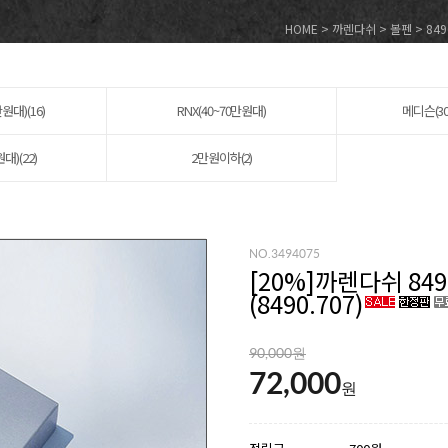
HOME
>
까렌다쉬
>
볼펜
>
84
원대)(16)
RNX(40~70만원대)
메디슨(3
대)(22)
2만원이하(2)
NO.3494075
[
20
%]까렌다쉬 84
(8490.707)
90,000원
72,000
원