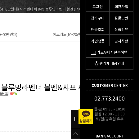
로그인
회원가입
9(4~6만원대)
> 까렌다쉬 849 블루밍라벤더 볼펜&샤프 세트 (8490.707)
장바구니
질문답변
배송조회
상품리뷰
0~40만원대)
에크리도(10~20만원대)(18)
각인샘플
공지사항
카드무이자할부혜택
펜카페 매장안내
9 블루밍라벤더 볼펜&샤프 세트
CUSTOMER
CENTER
02.773.2400
월-금 09:30 - 18:30
점심 12:00 - 13:00
토/일/공휴일 휴무
BANK
ACCOUNT