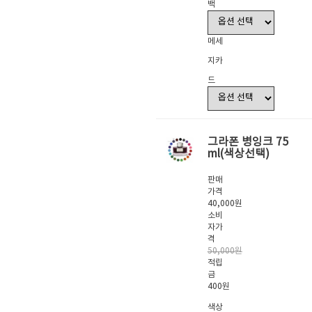
백
메세
지카
드
그라폰 병잉크 75
ml(색상선택)
판매
가격
40,000원
소비
자가
격
50,000원
적립
금
400원
색상