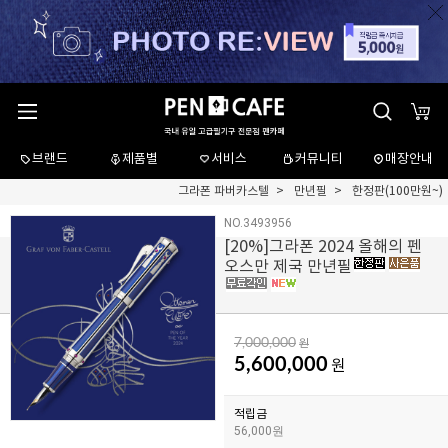
브랜드
제품별
서비스
커뮤니티
매장안내
그라폰 파버카스텔
만년필
한정판(100만원~)
NO.3493956
[
20
%]그라폰 2024 올해의 펜
오스만 제국 만년필
7,000,000
원
5,600,000
원
적립금
56,000원