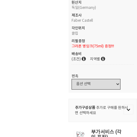
원산지
독일(Germany)
제조사
Faber Castell
각인위치
클립
리필증정
그라폰 병잉크(75ml) 증정!!!
배송비
(조건)
지역별
펜촉
추가구성상품
추가로 구매를 원하시
면 선택하세요
부가서비스 (각