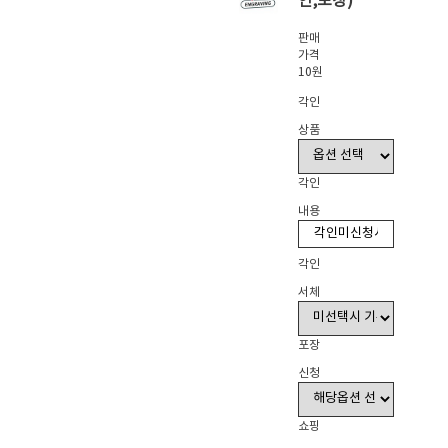
인,포장)
판매
가격
10원
각인
상품
각인
내용
각인
서체
포장
신청
쇼핑