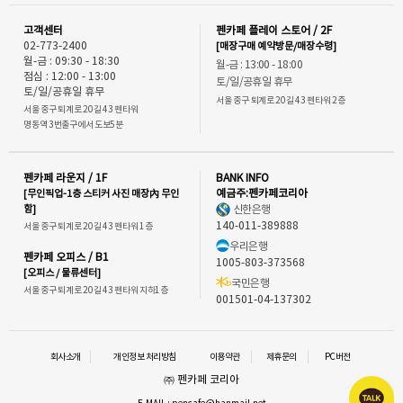
고객센터
펜카페 플레이 스토어 / 2F
02-773-2400
[매장구매 예약방문/매장수령]
월-금 : 09:30 - 18:30
월-금 : 13:00 - 18:00
점심 : 12:00 - 13:00
토/일/공휴일 휴무
토/일/공휴일 휴무
서울 중구 퇴계로 20길 43 펜타워 2층
서울 중구 퇴계로 20길 43 펜타워
명동역 3번출구에서 도보5분
펜카페 라운지 / 1F
BANK INFO
[무인픽업-1층 스티커 사진 매장內 무인
예금주:펜카페코리아
함]
신한은행
140-011-389888
서울 중구 퇴계로 20길 43 펜타워 1층
우리은행
펜카페 오피스 / B1
1005-803-373568
[오피스 / 물류센터]
국민은행
서울 중구 퇴계로 20길 43 펜타워 지하1층
001501-04-137302
회사소개
개인정보 처리방침
이용약관
제휴문의
PC버전
㈜ 펜카페 코리아