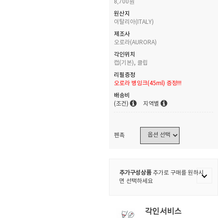
8,700원
원산지
이탈리아(ITALY)
제조사
오로라(AURORA)
각인위치
캡(기본), 클립
리필증정
오로라 병잉크(45ml) 증정!!!
배송비
(조건)
지역별
펜촉
추가구성상품
추가로 구매를 원하시
면 선택하세요
각인서비스