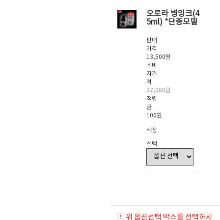
오로라 병잉크(4
5ml) *단종모델
판매
가격
13,500원
소비
자가
격
27,000원
적립
금
100원
색상
선택
위 옵션선택 박스를 선택하시