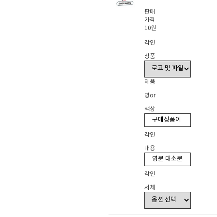
판매
가격
10원
각인
상품
제품
명or
색상
각인
내용
각인
서체