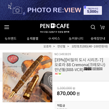
브랜드
제품별
서비스
커뮤니티
매장안내
오로라
만년필
오탄토트(88)(40~100만원대)
NO.3493839
[
35
%][비밀의 도시 시리즈-7]
오로라 88 Cremona(크레모나)
만년필(888-VCR)
1,330,000
원
870,000
원
적립금