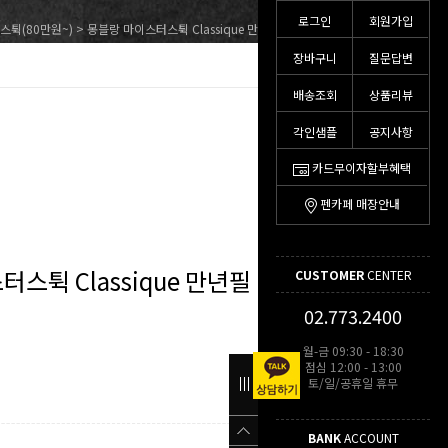
로그인
회원가입
스튁(80만원~)
> 몽블랑 마이스터스튁 Classique 만년필(145/106513)
장바구니
질문답변
배송조회
상품리뷰
각인샘플
공지사항
카드무이자할부혜택
펜카페 매장안내
스튁 Classique 만년필
CUSTOMER
CENTER
02.773.2400
월-금 09:30 - 18:30
점심 12:00 - 13:00
토/일/공휴일 휴무
BANK
ACCOUNT