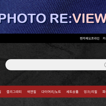
펜카페오프라인
커
필
캘리그라피
색연필
다이어리/노트
세트상품
잉크/리필
파