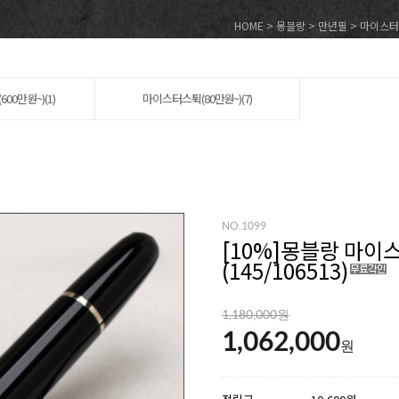
HOME
>
몽블랑
>
만년필
>
마이스터
00만원~)(1)
마이스터스튁(80만원~)(7)
NO.1099
[
10
%]몽블랑 마이스터
(145/106513)
1,180,000원
1,062,000
원