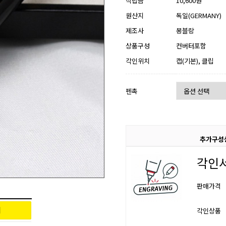
적립금
10,600원
원산지
독일(GERMANY)
제조사
몽블랑
상품구성
컨버터포함
각인위치
캡(기본), 클립
펜촉
추가구성
각인
판매가격
각인상품