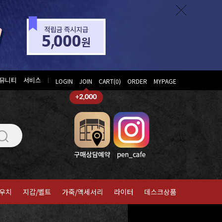
뮤니티
서비스
l
LOGIN
JOIN
CART(
0
)
ORDER
MYPAGE
우치
지갑/벨트
가죽/액세서리
라이터
데스크상품