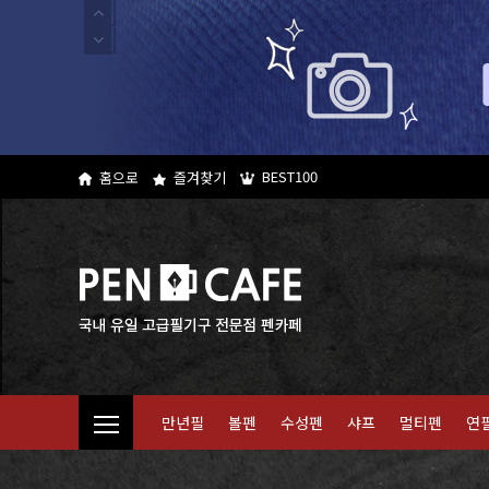
BEST100
홈으로
즐겨찾기
만년필
볼펜
수성펜
샤프
멀티펜
연