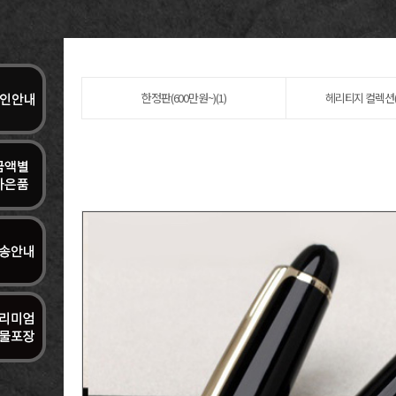
한정판(600만원~)(1)
헤리티지 컬렉션(6