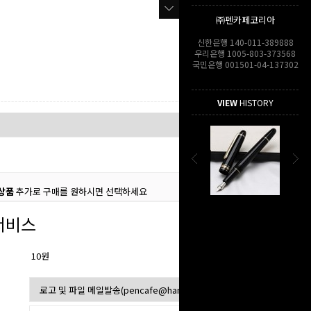
㈜펜카페코리아
신한은행 140-011-389888
우리은행 1005-803-373568
국민은행 001501-04-137302
VIEW
HISTORY
상품
추가로 구매를 원하시면 선택하세요
서비스
10원