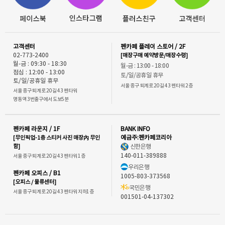
고객센터
펜카페 플레이 스토어 / 2F
02-773-2400
[매장구매 예약방문/매장수령]
월-금 : 09:30 - 18:30
월-금 : 13:00 - 18:00
점심 : 12:00 - 13:00
토/일/공휴일 휴무
토/일/공휴일 휴무
서울 중구 퇴계로 20길 43 펜타워 2층
서울 중구 퇴계로 20길 43 펜타워
명동역 3번출구에서 도보5분
펜카페 라운지 / 1F
BANK INFO
[무인픽업-1층 스티커 사진 매장內 무인
예금주:펜카페코리아
함]
신한은행
140-011-389888
서울 중구 퇴계로 20길 43 펜타워 1층
우리은행
펜카페 오피스 / B1
1005-803-373568
[오피스 / 물류센터]
국민은행
서울 중구 퇴계로 20길 43 펜타워 지하1층
001501-04-137302