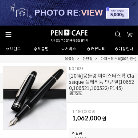
브랜드
제품별
서비스
커뮤니티
매장안내
몽블랑
만년필
마이스터스튁(80만원~)
NO.1028
[
10
%]몽블랑 마이스터스튁 Cla
ssique 플래티늄 만년필(10652
0,106521,106522/P145)
1,180,000
원
1,062,000
원
적립금