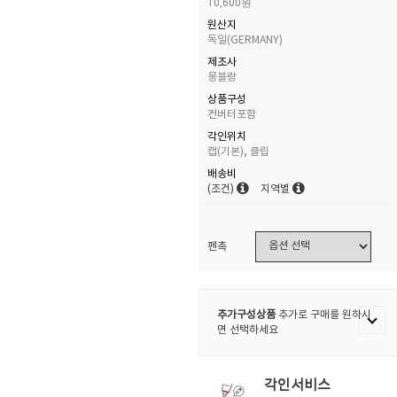
10,600원
원산지
독일(GERMANY)
제조사
몽블랑
상품구성
컨버터포함
각인위치
캡(기본), 클립
배송비
(조건)
지역별
펜촉
추가구성상품
추가로 구매를 원하시
면 선택하세요
각인서비스