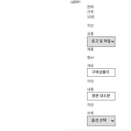
판매
가격
10원
각인
상품
제품
명or
색상
각인
내용
각인
서체