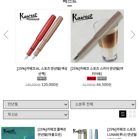
베스트
[25%]카웨코 AL 스포츠 만년필(색상
[25%]카웨코 스포츠 스카이 만년필(마
선택)
키아토)
120,000
46,500
원
원
160,000
원
62,000
원
[25%]카웨코 콜렉션
[25%]카웨코 스포츠
만년필(마블오션)
LUNAR(루나) 만년필