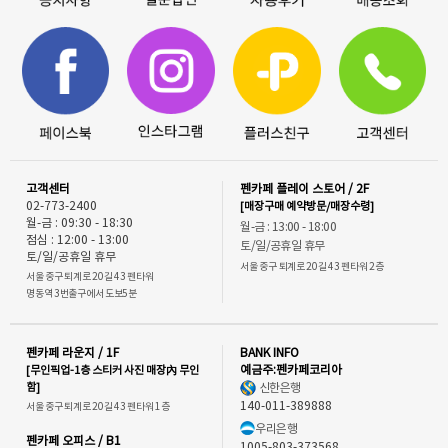
고객센터
펜카페 플레이 스토어 / 2F
02-773-2400
[매장구매 예약방문/매장수령]
월-금 : 09:30 - 18:30
월-금 : 13:00 - 18:00
점심 : 12:00 - 13:00
토/일/공휴일 휴무
토/일/공휴일 휴무
서울 중구 퇴계로 20길 43 펜타워 2층
서울 중구 퇴계로 20길 43 펜타워
명동역 3번출구에서 도보5분
펜카페 라운지 / 1F
BANK INFO
[무인픽업-1층 스티커 사진 매장內 무인
예금주:펜카페코리아
함]
신한은행
140-011-389888
서울 중구 퇴계로 20길 43 펜타워 1층
우리은행
펜카페 오피스 / B1
1005-803-373568