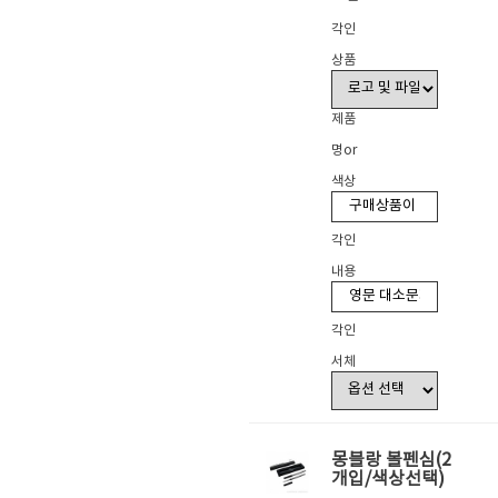
각인
상품
제품
명or
색상
각인
내용
각인
서체
몽블랑 볼펜심(2
개입/색상선택)