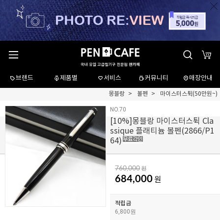
브랜드
제품별
서비스
커뮤니티
매장안내
몽블랑
볼펜
마이스터스튁(50만원~)
NO.70
[
10
%]몽블랑 마이스터스튁 Cla
ssique 플래티늄 볼펜(2866/P1
64)
760,000
원
684,000
원
적립금
6,800원