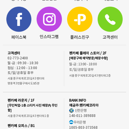
고객센터
펜카페 플레이 스토어 / 2F
02-773-2400
[매장구매 예약방문/매장수령]
월-금 : 09:30 - 18:30
월-금 : 13:00 - 18:00
점심 : 12:00 - 13:00
토/일/공휴일 휴무
토/일/공휴일 휴무
서울 중구 퇴계로 20길 43 펜타워 2층
서울 중구 퇴계로 20길 43 펜타워
명동역 3번출구에서 도보5분
펜카페 라운지 / 1F
BANK INFO
[무인픽업-1층 스티커 사진 매장內 무인
예금주:펜카페코리아
함]
신한은행
140-011-389888
서울 중구 퇴계로 20길 43 펜타워 1층
우리은행
펜카페 오피스 / B1
1005-803-373568