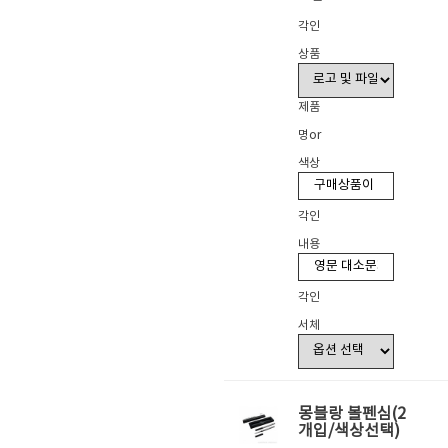
각인
상품
제품
명or
색상
각인
내용
각인
서체
몽블랑 볼펜심(2
개입/색상선택)