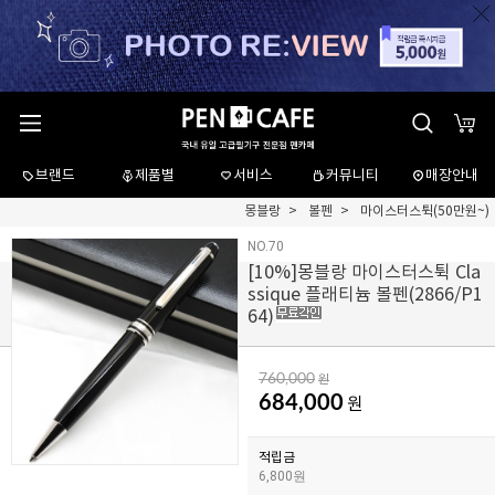
브랜드
제품별
서비스
커뮤니티
매장안내
몽블랑
볼펜
마이스터스튁(50만원~)
NO.70
[
10
%]몽블랑 마이스터스튁 Cla
ssique 플래티늄 볼펜(2866/P1
64)
760,000
원
684,000
원
적립금
6,800원