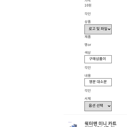
가격
10원
각인
상품
제품
명or
색상
각인
내용
각인
서체
워터맨 미니 카트