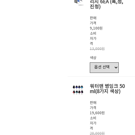
리지 6EA (흑,청,
진청)
판매
가격
9,100원
소비
자가
격
13,000원
색상
워터맨 병잉크 50
ml(8가지 색상)
판매
가격
19,600원
소비
자가
격
28,000원