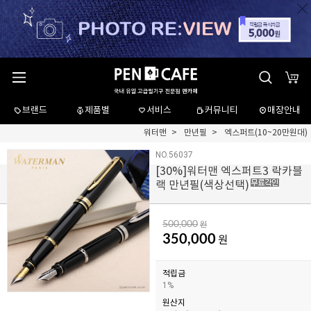
브랜드
제품별
서비스
커뮤니티
매장안내
워터맨
만년필
엑스퍼트(10~20만원대)
NO.56037
[
30
%]워터맨 엑스퍼트3 락카블
랙 만년필(색상선택)
500,000
원
350,000
원
적립금
1%
원산지