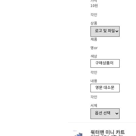
가격
10원
각인
상품
제품
명or
색상
각인
내용
각인
서체
워터맨 미니 카트