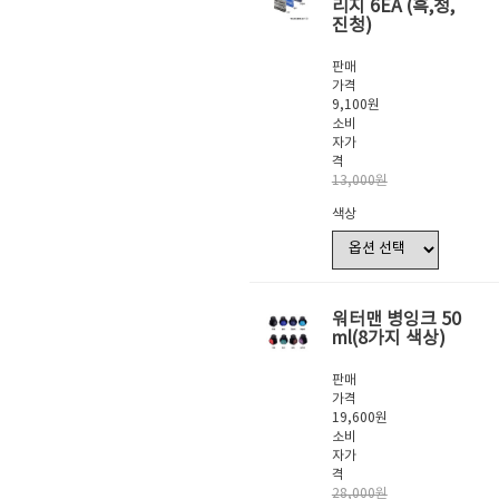
리지 6EA (흑,청,
진청)
판매
가격
9,100원
소비
자가
격
13,000원
색상
워터맨 병잉크 50
ml(8가지 색상)
판매
가격
19,600원
소비
자가
격
28,000원