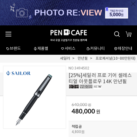
브랜드
제품별
서비스
커뮤니티
매장안내
세일러
만년필
프로페셔널(10~80만원대)
NO.3494502
[
25
%]세일러 프로 기어 셀레스
티얼 아웃플로우 14K 만년필
640,000
원
480,000
원
적립금
4,800원