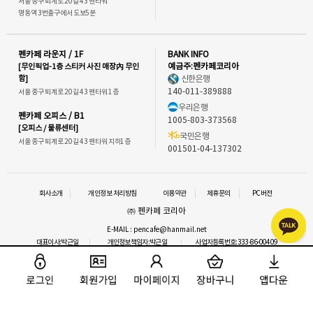
서울 중구 퇴계로 20길 43 펜타워
명동역 3번출구에서 도보5분
펜카페 라운지 / 1F
BANK INFO
[무인픽업-1층 스티커 사진 매장內 무인
예금주:펜카페코리아
함]
신한은행
140-011-389888
서울 중구 퇴계로 20길 43 펜타워 1층
우리은행
펜카페 오피스 / B1
1005-803-373568
[오피스 / 물류센터]
국민은행
서울 중구 퇴계로 20길 43 펜타워 지하1층
001501-04-137302
회사소개
개인정보 처리방침
이용약관
제휴문의
PC버전
㈜ 펜카페 코리아
E-MAIL : pencafe@hanmail.net
대표이사:박근일
개인정보책임자:박근일
사업자등록번호:333-86-00409
통신판매업신고 : 2016-서울중구-1292
사업자정보확인
이메일 문의
COPYRIGHT⒞ 펜카페.ALL RIGHTS RESERVED