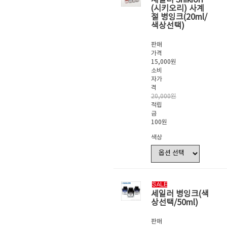
(시키오리) 사계
절 병잉크(20ml/
색상선택)
판매
가격
15,000원
소비
자가
격
20,000원
적립
금
100원
색상
세일러 병잉크(색
상선택/50ml)
판매