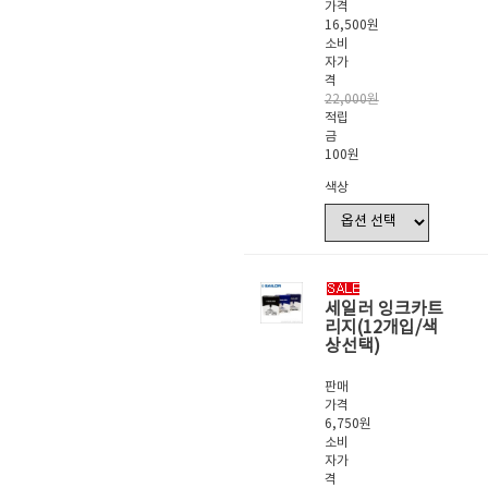
가격
16,500원
소비
자가
격
22,000원
적립
금
100원
색상
세일러 잉크카트
리지(12개입/색
상선택)
판매
가격
6,750원
소비
자가
격