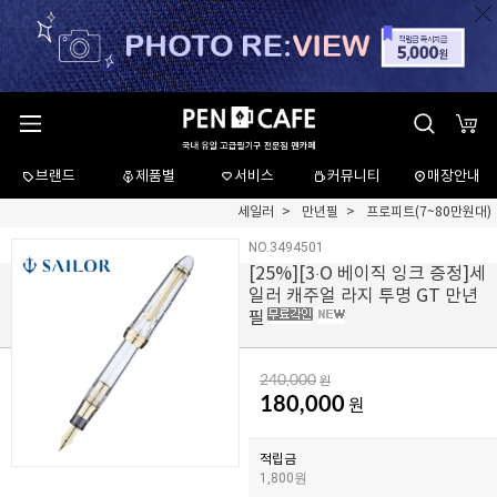
브랜드
제품별
서비스
커뮤니티
매장안내
세일러
만년필
프로피트(7~80만원대)
NO.3494501
[
25
%][3·O 베이직 잉크 증정]세
일러 캐주얼 라지 투명 GT 만년
필
240,000
원
180,000
원
적립금
1,800원