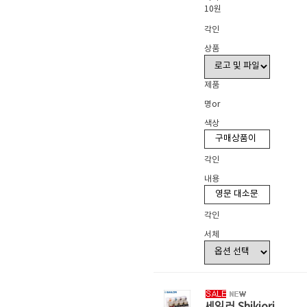
10원
각인
상품
제품
명or
색상
각인
내용
각인
서체
세일러 Shikiori