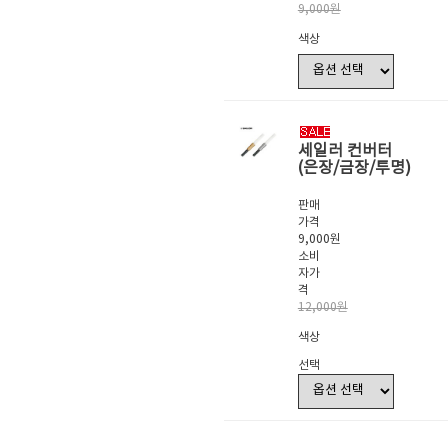
9,000원
색상
세일러 컨버터
(은장/금장/투명)
판매
가격
9,000원
소비
자가
격
12,000원
색상
선택