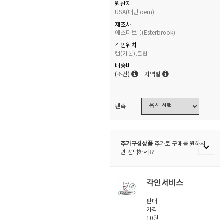
원산지
USA(대만 oem)
제조사
에스터브룩(Esterbrook)
각인위치
캡(기본),클립
배송비
(조건)
지역별
펜촉
추가구성상품
추가로 구매를 원하시
면 선택하세요
각인서비스
판매
가격
10원