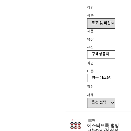
각인
상품
제품
명or
색상
각인
내용
각인
서체
에스터브룩 병잉
크(50ml/색상선