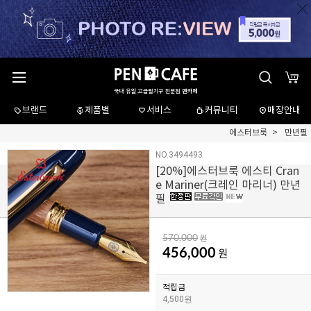
브랜드
제품별
서비스
커뮤니티
매장안내
에스터브룩
만년필
NO.3494493
[
20
%]에스터브룩 에스티 Cran
e Mariner(크레인 마리너) 만년
필
570,000
원
456,000
원
적립금
4,500원