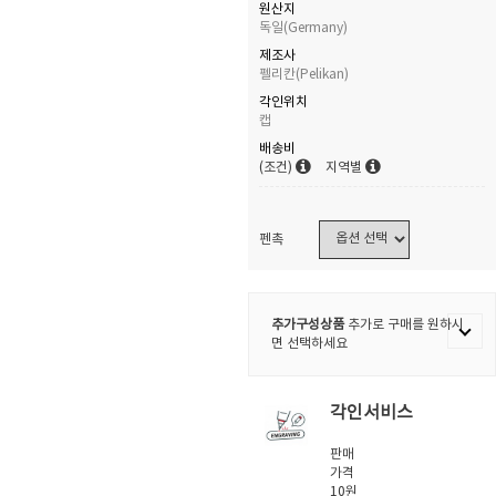
원산지
독일(Germany)
제조사
펠리칸(Pelikan)
각인위치
캡
배송비
(조건)
지역별
펜촉
추가구성상품
추가로 구매를 원하시
면 선택하세요
각인서비스
판매
가격
10원