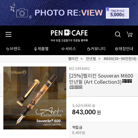
브랜드
제품별
서비스
커뮤니티
매장안내
펠리칸
만년필
M600(30~90만원대)
NO.3494492
[
25
%]펠리칸 Souveran M600
만년필 (Art Collection3)
1,124,000
원
843,000
원
적립금
8,400원