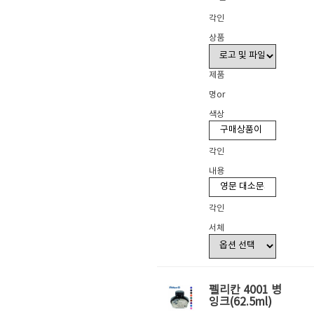
각인
상품
제품
명or
색상
각인
내용
각인
서체
펠리칸 4001 병
잉크(62.5ml)