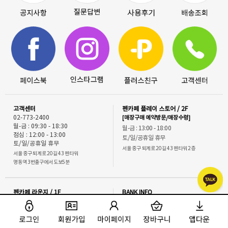
고객센터
펜카페 플레이 스토어 / 2F
02-773-2400
[매장구매 예약방문/매장수령]
월-금 : 09:30 - 18:30
월-금 : 13:00 - 18:00
점심 : 12:00 - 13:00
토/일/공휴일 휴무
토/일/공휴일 휴무
서울 중구 퇴계로 20길 43 펜타워 2층
서울 중구 퇴계로 20길 43 펜타워
명동역 3번출구에서 도보5분
펜카페 라운지 / 1F
BANK INFO
[무인픽업-1층 스티커 사진 매장內 무인
예금주:펜카페코리아
함]
신한은행
140-011-389888
서울 중구 퇴계로 20길 43 펜타워 1층