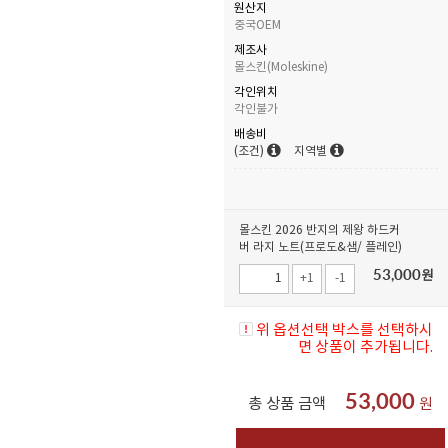
원산지
중국OEM
제조사
몰스킨(Moleskine)
각인위치
각인불가
배송비
(조건)
지역별
몰스킨 2026 반지의 제왕 하드커
버 라지 노트(프로도&샘/ 플레인)
53,000
원
+1
-1
위 옵션선택 박스를 선택하시
면 상품이 추가됩니다.
53,000
총 상품 금액
원