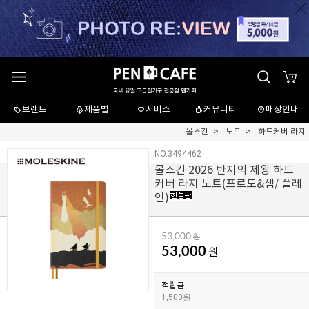
브랜드
제품별
서비스
커뮤니티
매장안내
몰스킨
노트
하드커버 라지
NO.3494462
몰스킨 2026 반지의 제왕 하드
커버 라지 노트(프로도&샘/ 플레
인)
53,000
원
53,000
원
적립금
1,500원