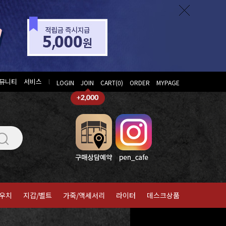
뮤니티
서비스
l
LOGIN
JOIN
CART(
0
)
ORDER
MYPAGE
우치
지갑/벨트
가죽/액세서리
라이터
데스크상품