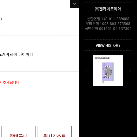
㈜펜카페코리아
)
신한은행 140-011-389888
우리은행 1005-803-373568
국민은행 001501-04-137302
VIEW
HISTORY
하드커버 라지 다이어리
62,000
원
이 추가됩니다.
62,000
원
장바구니
위시리스트
매장수령