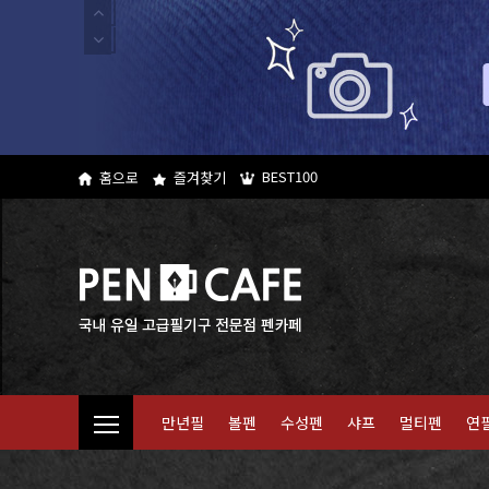
BEST100
홈으로
즐겨찾기
만년필
볼펜
수성펜
샤프
멀티펜
연