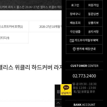
로그인
회원가입
하드커버 라지
> 몰스킨 2026~27년 앨리스 위클리 하드커버 라지 다이어리
장바구니
질문답변
배송조회
상품리뷰
개월 소프트커버 포켓(1)
2026-27년 18개월 엑스라지(2)
각인샘플
공지사항
티드(4)
카드무이자할부혜택
펜카페 매장안내
년 앨리스 위클리 하드커버 라지 다이어
CUSTOMER
CENTER
02.773.2400
월-금 09:30 - 18:30
점심 12:00 - 13:00
토/일/공휴일 휴무
BANK
ACCOUNT