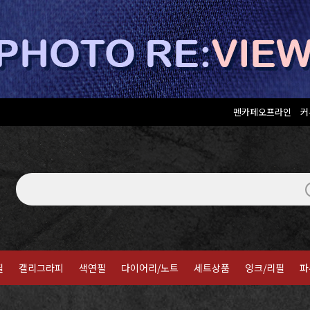
펜카페오프라인
커
필
캘리그라피
색연필
다이어리/노트
세트상품
잉크/리필
파