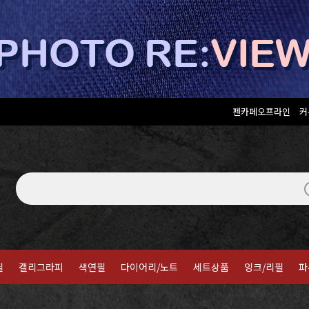
펜카페오프라인
커
필
캘리그라피
색연필
다이어리/노트
세트상품
잉크/리필
파