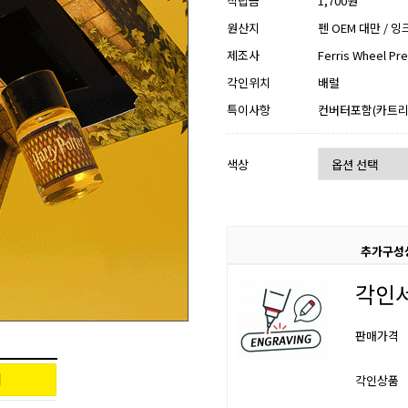
적립금
1,700원
원산지
펜 OEM 대만 / 잉
제조사
Ferris Wheel Pr
각인위치
배럴
특이사항
컨버터포함(카트리
색상
추가구성
각인
판매가격
각인상품