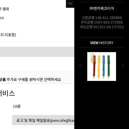
㈜펜카페코리아
크 영국
ess
신한은행 140-011-389888
우리은행 1005-803-373568
국민은행 001501-04-137302
지 미포함)
VIEW
HISTORY
상품
추가로 구매를 원하시면 선택하세요
서비스
10원