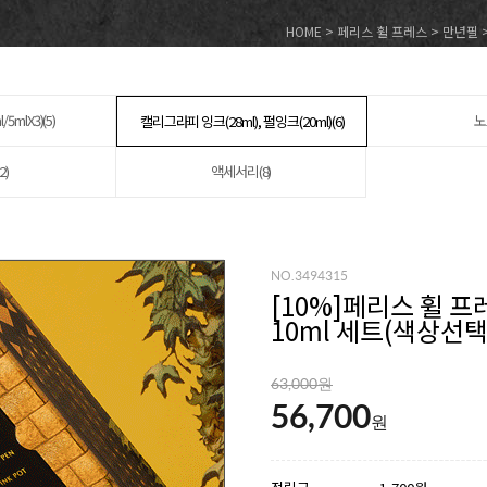
HOME
>
페리스 휠 프레스
>
만년필
5mlX3)(5)
노
캘리그라피 잉크(28ml), 펄잉크(20ml)(6)
2)
액세서리(8)
NO.3494315
[
10
%]페리스 휠 프
10ml 세트(색상선택
63,000원
56,700
원