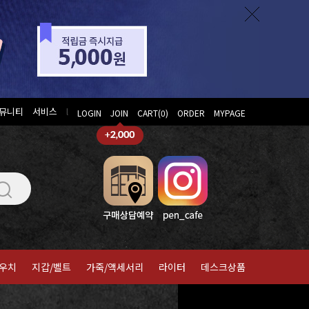
뮤니티
서비스
l
LOGIN
JOIN
CART(
0
)
ORDER
MYPAGE
우치
지갑/벨트
가죽/액세서리
라이터
데스크상품