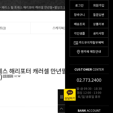
로그인
회원가입
> 페리스 휠 프레스 해리포터 캐러셀 만년필+펄잉크 10ml 세트(색상선택)
장바구니
질문답변
배송조회
상품리뷰
트(2)
스케치북(3)
각인샘플
공지사항
카드무이자할부혜택
펜카페 매장안내
레스 해리포터 캐러셀 만년필+펄잉크
CUSTOMER
CENTER
)
02.773.2400
월-금 09:30 - 18:30
점심 12:00 - 13:00
토/일/공휴일 휴무
BANK
ACCOUNT