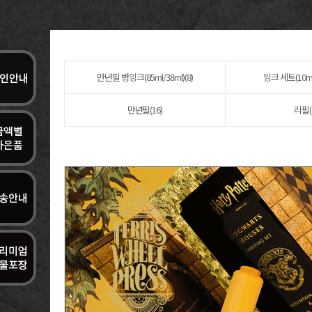
만년필 병잉크(85ml/38ml)(8)
잉크 세트(10ml/
만년필(16)
리필(