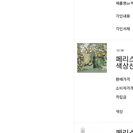
제품명or
각인내용
각인서체
페리스
색상선
판매가격
소비자가
적립금
색상
페리스