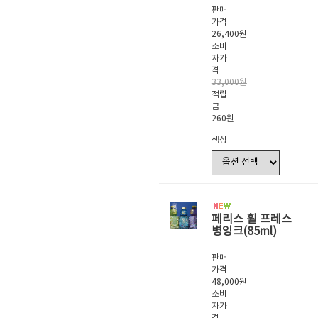
판매
가격
26,400원
소비
자가
격
33,000원
적립
금
260원
색상
페리스 휠 프레스
병잉크(85ml)
판매
가격
48,000원
소비
자가