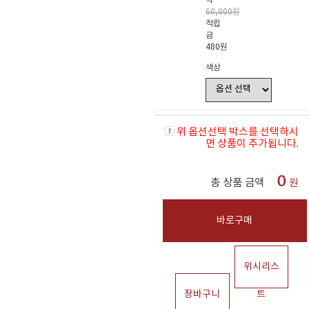
격
60,000원
적립
금
480원
색상
위 옵션선택 박스를 선택하시
면 상품이 추가됩니다.
0
총 상품 금액
원
바로구매
위시리스
장바구니
트