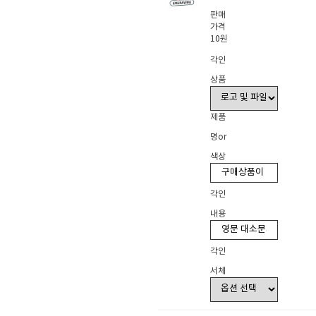
판매
가격
10원
각인
상품
제품
명or
색상
각인
내용
각인
서체