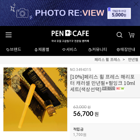
브랜드
제품별
서비스
커뮤니티
매장안내
페리스 휠 프레스
만년필
NO.3494315
[
10
%]페리스 휠 프레스 해리포
터 캐러셀 만년필+펄잉크 10ml
세트(색상선택)
63,000
원
56,700
원
적립금
1,700원