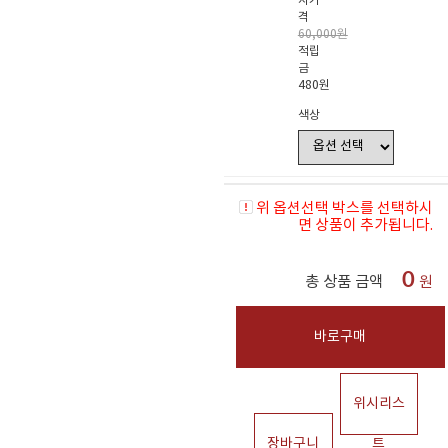
자가
격
60,000원
적립
금
480원
색상
위 옵션선택 박스를 선택하시
면 상품이 추가됩니다.
0
총 상품 금액
원
바로구매
위시리스
장바구니
트