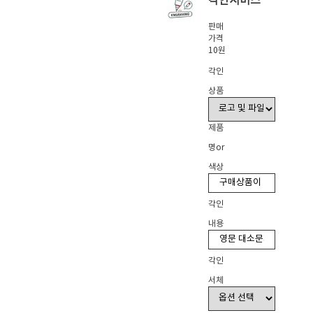
각인서비스
판매
가격
10원
각인
상품
제품
명or
색상
각인
내용
각인
서체