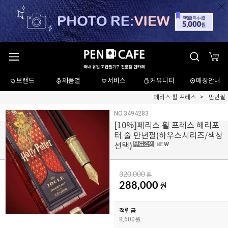
브랜드
제품별
서비스
커뮤니티
매장안내
페리스 휠 프레스
만년필
NO.3494283
[
10
%]페리스 휠 프레스 해리포
터 줄 만년필(하우스시리즈/색상
선택)
320,000
원
288,000
원
적립금
8,600원