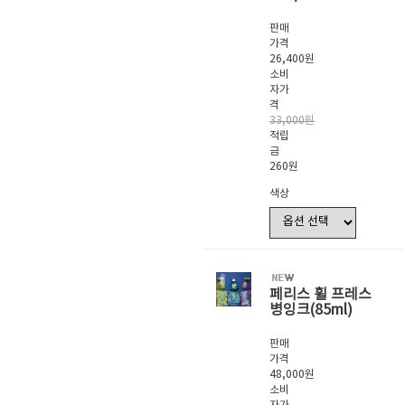
판매
가격
26,400원
소비
자가
격
33,000원
적립
금
260원
색상
페리스 휠 프레스
병잉크(85ml)
판매
가격
48,000원
소비