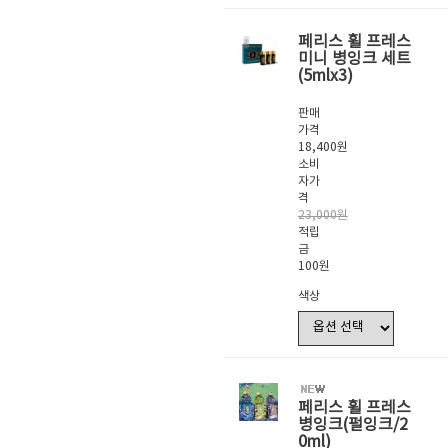
페리스 휠 프레스
미니 병잉크 세트
(5mlx3)
판매
가격
18,400원
소비
자가
격
23,000원
적립
금
100원
색상
페리스 휠 프레스
병잉크(펄잉크/2
0ml)