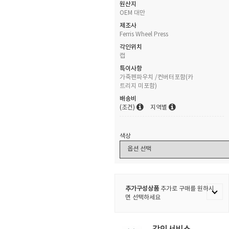
원산지
OEM 대만
제조사
Ferris Wheel Press
각인위치
캡
특이사항
가죽펜파우치 /컨버터포함(카
트리지 미포함)
배송비
(조건)
지역별
색상
추가구성상품
추가로 구매를 원하시
면 선택하세요