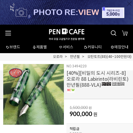
브랜드
제품별
서비스
커뮤니티
매장안내
오로라
만년필
오탄토트(88)(40~100만원대)
NO.3494220
[
40
%][비밀의 도시 시리즈-8]
오로라 88 Labirinto(라비린토)
만년필(888-VLA)
1,500,000
원
900,000
원
적립금