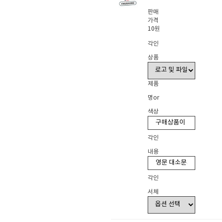
판매
가격
10원
각인
상품
제품
명or
색상
각인
내용
각인
서체