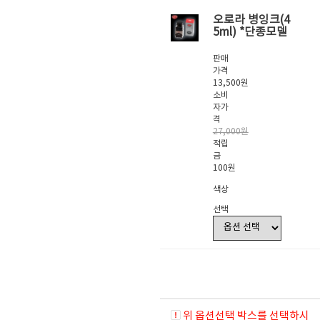
오로라 병잉크(4
5ml) *단종모델
판매
가격
13,500원
소비
자가
격
27,000원
적립
금
100원
색상
선택
위 옵션선택 박스를 선택하시