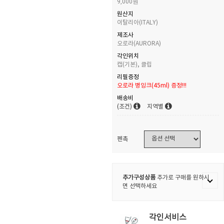
9,000원
원산지
이탈리아(ITALY)
제조사
오로라(AURORA)
각인위치
캡(기본), 클립
리필증정
오로라 병잉크(45ml) 증정!!!
배송비
(조건)
지역별
펜촉
추가구성상품
추가로 구매를 원하시
면 선택하세요
각인서비스