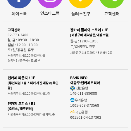
고객센터
펜카페 플레이 스토어 / 2F
02-773-2400
[매장구매 예약방문/매장수령]
월-금 : 09:30 - 18:30
월-금 : 13:00 - 18:00
점심 : 12:00 - 13:00
토/일/공휴일 휴무
토/일/공휴일 휴무
서울 중구 퇴계로 20길 43 펜타워 2층
서울 중구 퇴계로 20길 43 펜타워
명동역 3번출구에서 도보5분
펜카페 라운지 / 1F
BANK INFO
[무인픽업-1층 스티커 사진 매장內 무인
예금주:펜카페코리아
함]
신한은행
140-011-389888
서울 중구 퇴계로 20길 43 펜타워 1층
우리은행
펜카페 오피스 / B1
1005-803-373568
[오피스 / 물류센터]
국민은행
서울 중구 퇴계로 20길 43 펜타워 지하1층
001501-04-137302