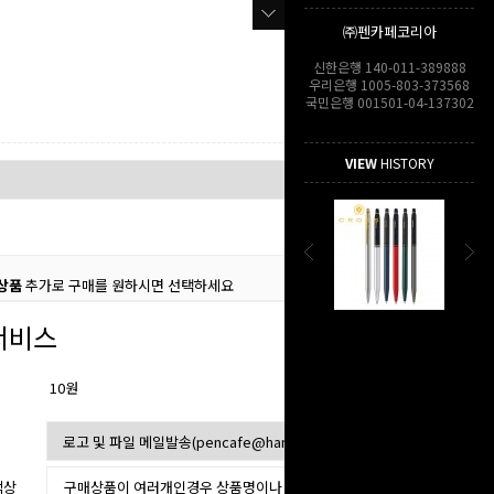
㈜펜카페코리아
신한은행 140-011-389888
우리은행 1005-803-373568
국민은행 001501-04-137302
VIEW
HISTORY
상품
추가로 구매를 원하시면 선택하세요
서비스
10원
색상