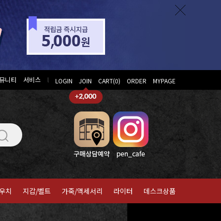
뮤니티
서비스
l
LOGIN
JOIN
CART(
0
)
ORDER
MYPAGE
우치
지갑/벨트
가죽/액세서리
라이터
데스크상품