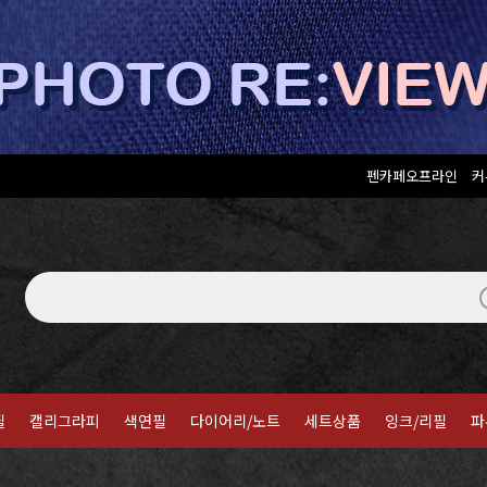
펜카페오프라인
커
필
캘리그라피
색연필
다이어리/노트
세트상품
잉크/리필
파