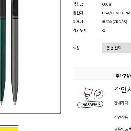
적립금
600원
원산지
USA/OEM CHINA
제조사
크로스(CROSS)
각인위치
캡
색상
추가구성
각인
판매가격
각인상품
제품명or