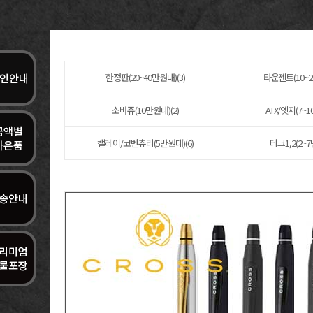
한정판(20~40만원대)(3)
타운젠트(10~2
소바쥬(10만원대)(2)
ATX/엣지(7~1
캘레이/코벤츄리(5만원대)(6)
테크1,2(2~7