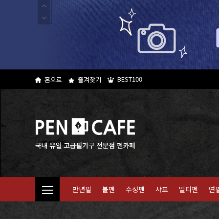
BEST100
홈으로
즐겨찾기
만년필
볼펜
수성펜
샤프
멀티펜
연