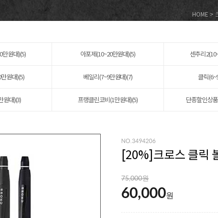
HOME
>
0만원대)(5)
아포제(10~20만원대)(5)
센추리2(10~
0만원대)(5)
베일리(7~9만원대)(7)
클릭(6~
만원대)(3)
프랭클린코비(1만원대)(5)
단종할인상품(1
NO.3494206
[
20
%]크로스 클릭 볼
75,000원
60,000
원