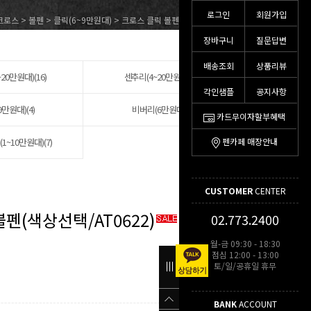
로그인
회원가입
크로스
>
볼펜
>
클릭(6~9만원대)
> 크로스 클릭 볼펜(색상선택/AT0622)
장바구니
질문답변
배송조회
상품리뷰
20만원대)(16)
센추리(4~20만원대)(12)
각인샘플
공지사항
9만원대)(4)
비버리(6만원대)(3)
카드무이자할부혜택
~10만원대)(7)
펜카페 매장안내
CUSTOMER
CENTER
펜(색상선택/AT0622)
02.773.2400
월-금 09:30 - 18:30
점심 12:00 - 13:00
토/일/공휴일 휴무
BANK
ACCOUNT