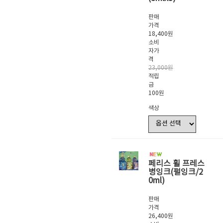
판매
가격
18,400원
소비
자가
격
23,000원
적립
금
100원
색상
페리스 휠 프레스
병잉크(펄잉크/2
0ml)
판매
가격
26,400원