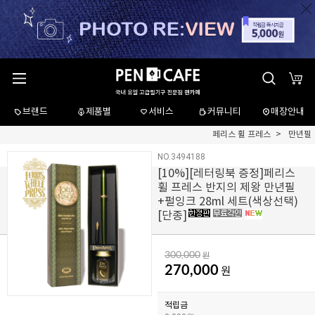
브랜드
제품별
서비스
커뮤니티
매장안내
페리스 휠 프레스
만년필
NO.3494188
[
10
%][레터링북 증정]페리스
휠 프레스 반지의 제왕 만년필
+펄잉크 28ml 세트(색상선택)
[단종]
300,000
원
270,000
원
적립금