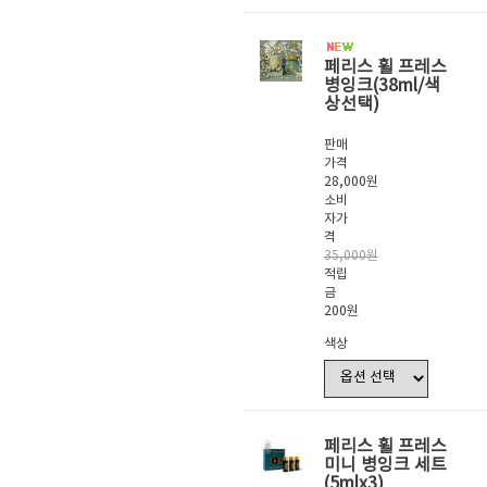
페리스 휠 프레스
병잉크(38ml/색
상선택)
판매
가격
28,000원
소비
자가
격
35,000원
적립
금
200원
색상
페리스 휠 프레스
미니 병잉크 세트
(5mlx3)