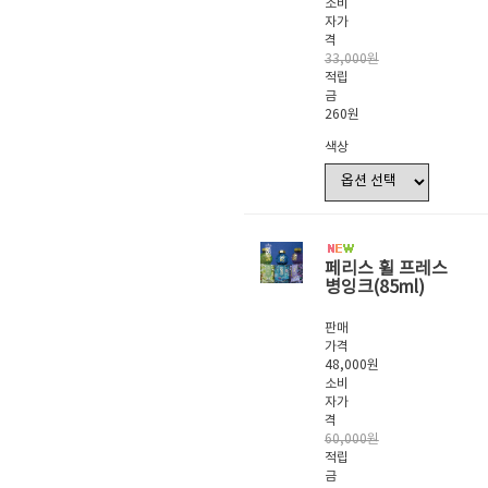
소비
자가
격
33,000원
적립
금
260원
색상
페리스 휠 프레스
병잉크(85ml)
판매
가격
48,000원
소비
자가
격
60,000원
적립
금