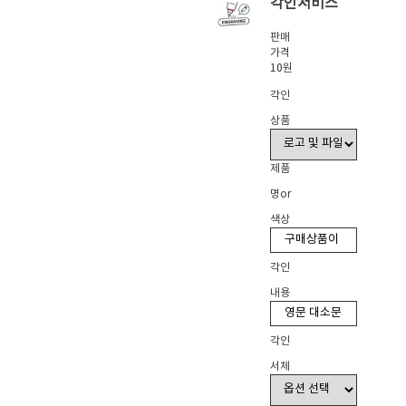
각인서비스
판매
가격
10원
각인
상품
제품
명or
색상
각인
내용
각인
서체