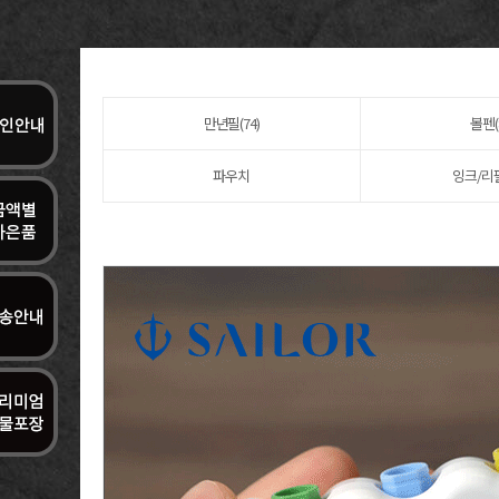
만년필(74)
볼펜(
파우치
잉크/리필