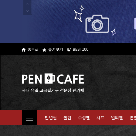
BEST100
홈으로
즐겨찾기
만년필
볼펜
수성펜
샤프
멀티펜
연