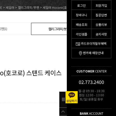
로그인
회원가입
E
>
세일러
>
캘리그라피/붓펜
> 세일러 Hocoro(호코로) 스탠드 케이스
장바구니
질문답변
배송조회
상품리뷰
펜(1)
캘리그라피/붓펜(10)
각인샘플
공지사항
카드무이자할부혜택
펜카페 매장안내
ro(호코로) 스탠드 케이스
CUSTOMER
CENTER
02.773.2400
월-금 09:30 - 18:30
점심 12:00 - 13:00
토/일/공휴일 휴무
BANK
ACCOUNT