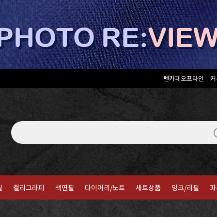
펜카페오프라인
커
필
캘리그라피
색연필
다이어리/노트
세트상품
잉크/리필
파