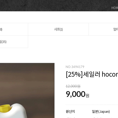
HOM
8)
샤프(1)
멀티
(35)
NO.3494179
[
25
%]세일러 hoco
12,000원
9,000
원
원산지
일본(Japan)