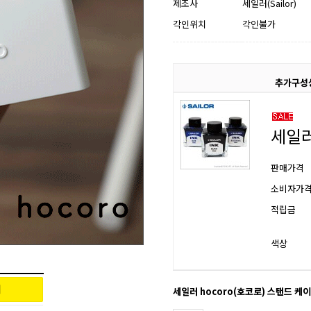
제조사
세일러(Sailor)
각인위치
각인불가
추가구성
세일러
판매가격
소비자가
적립금
색상
세일러 hocoro(호코로) 스탠드 케