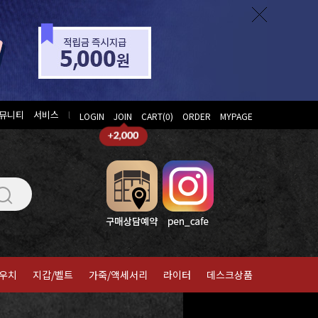
뮤니티
서비스
l
LOGIN
JOIN
CART(
0
)
ORDER
MYPAGE
우치
지갑/벨트
가죽/액세서리
라이터
데스크상품