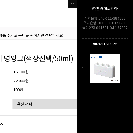
㈜펜카페코리아
신한은행 140-011-389888
우리은행 1005-803-373568
국민은행 001501-04-137302
상품
추가로 구매를 원하시면 선택하세요
VIEW
HISTORY
 병잉크(색상선택/50ml)
16,500원
격
22,000원
100원
이스
9,000
원