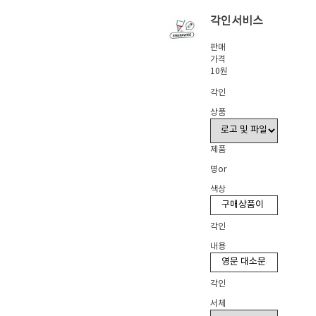
각인서비스
판매
가격
10원
각인
상품
제품
명or
색상
각인
내용
각인
서체