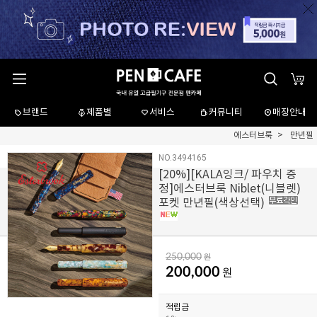
브랜드
제품별
서비스
커뮤니티
매장안내
에스터브룩
만년필
NO.3494165
[
20
%][KALA잉크/ 파우치 증
정]에스터브룩 Niblet(니블렛)
포켓 만년필(색상선택)
250,000
원
200,000
원
적립금