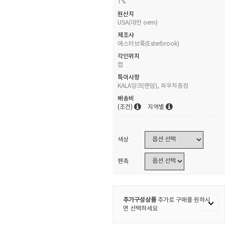
1%
원산지
USA(대만 oem)
제조사
에스터브룩(Esterbrook)
각인위치
캡
특이사항
KALA잉크(랜덤), 파우치증정
배송비
(조건)
지역별
색상
펜촉
추가구성상품
추가로 구매를 원하시
면 선택하세요