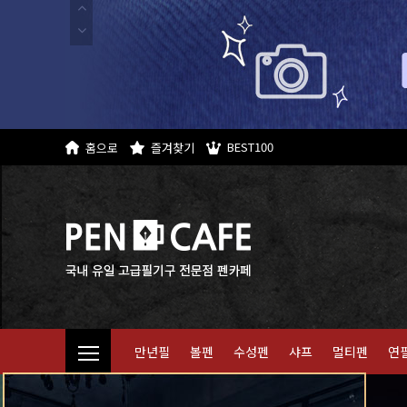
BEST100
홈으로
즐겨찾기
만년필
볼펜
수성펜
샤프
멀티펜
연