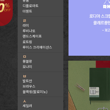
듀퐁
디플로마트
더웬트
ㄹ
라미
루비나또
랜드스케이프
로트링
루이스 크리에이션스
ㅁ
몽블랑
모나미
ㅂ
발트만
브라우스
블랙윙(팔로미노)
ㅅ
세일러