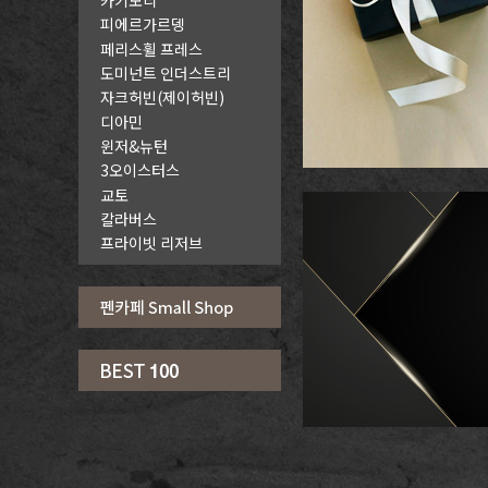
피에르가르뎅
페리스휠 프레스
도미넌트 인더스트리
자크허빈(제이허빈)
디아민
윈저&뉴턴
3오이스터스
교토
칼라버스
프라이빗 리저브