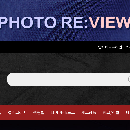
펜카페오프라인
커
필
캘리그라피
색연필
다이어리/노트
세트상품
잉크/리필
파