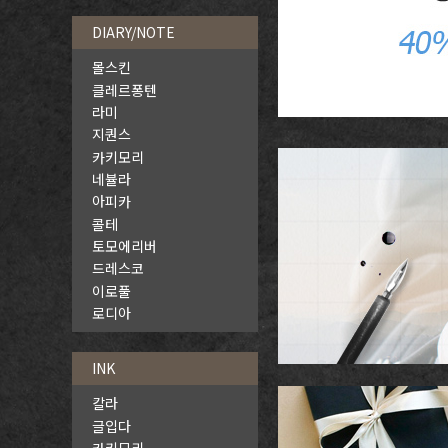
DIARY/NOTE
몰스킨
클레르퐁텐
라미
지퀀스
카키모리
네뷸라
아피카
콜테
토모에리버
드레스코
이로풀
로디아
INK
칼라
글입다
카키모리