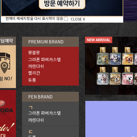
현재의 메세지창을 다시 표시하지 않음
CLOSE X
PREMIUM BRAND
몽블랑
그라폰 파버카스텔
까렌다쉬
펠리칸
듀퐁
PEN BRAND
ㄱ
그라폰 파버카스텔
까렌다쉬
ㄷ