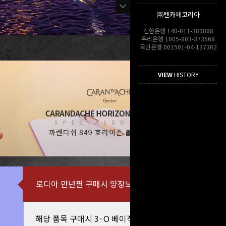
㈜펜카페코리아
신한은행 140-011-389888
우리은행 1005-803-373568
국민은행 001501-04-137302
VIEW
HISTORY
로디아 만년필 구매시 양장노트 증정
해당 품목 구매시 3·O 베이직 잉크 증정