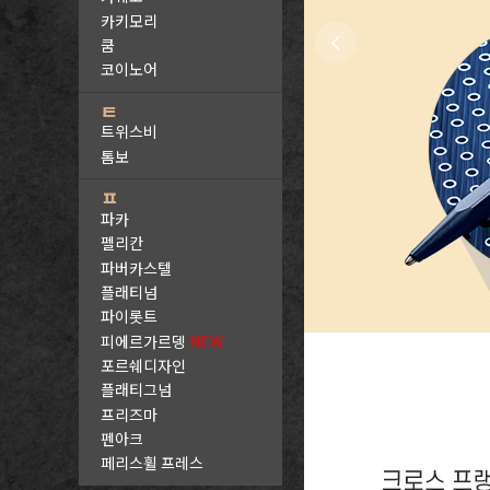
카키모리
쿰
코이노어
ㅌ
트위스비
톰보
ㅍ
파카
펠리칸
파버카스텔
플래티넘
파이롯트
피에르가르뎅
NEW
포르쉐디자인
플래티그넘
프리즈마
펜아크
페리스휠 프레스