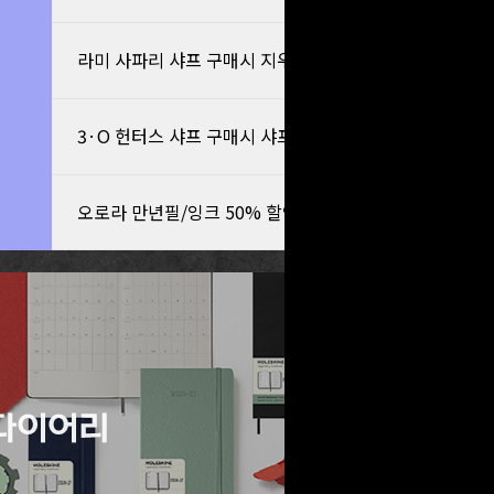
라미 사파리 샤프 구매시 지우개 증정
3·O 헌터스 샤프 구매시 샤프심 증정
오로라 만년필/잉크 50% 할인