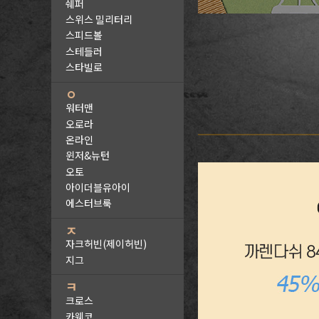
쉐퍼
스위스 밀리터리
스피드볼
스테들러
스타빌로
ㅇ
워터맨
오로라
온라인
윈저&뉴턴
오토
아이더블유아이
에스터브룩
ㅈ
자크허빈(제이허빈)
지그
ㅋ
크로스
카웨코