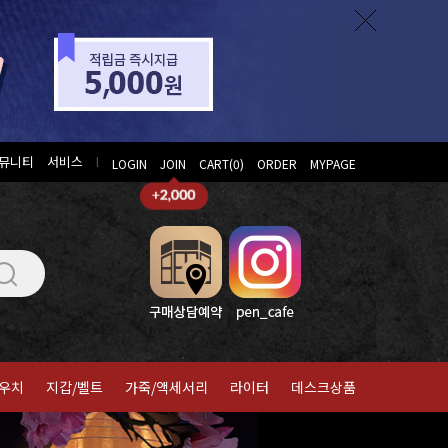
뮤니티
서비스
l
LOGIN
JOIN
CART(
0
)
ORDER
MYPAGE
우치
지갑/벨트
가죽/액세서리
라이터
데스크상품